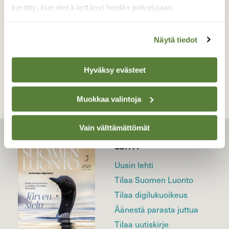
19.10.2022
kerätty, kun olet käyttänyt heidän palvelujaan.
Näytä tiedot
TAKAISIN LISTAAN
Hyväksy evästeet
Muokkaa valintoja
Vain välttämättömät
LEHTI
Uusin lehti
Tilaa Suomen Luonto
Tilaa digilukuoikeus
Äänestä parasta juttua
Tilaa uutiskirje