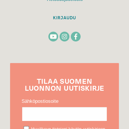
KIRJAUDU
TILAA
SUOMEN
LUONNON
UUTIS­KIRJE
Sähköpostiosoite
Hyväksyn tietojeni käytön uutiskirjeen