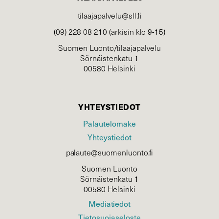
tilaajapalvelu@sll.fi
(09) 228 08 210 (arkisin klo 9-15)
Suomen Luonto/tilaajapalvelu
Sörnäistenkatu 1
00580 Helsinki
YHTEYSTIEDOT
Palautelomake
Yhteystiedot
palaute@suomenluonto.fi
Suomen Luonto
Sörnäistenkatu 1
00580 Helsinki
Mediatiedot
Tietosuojaseloste