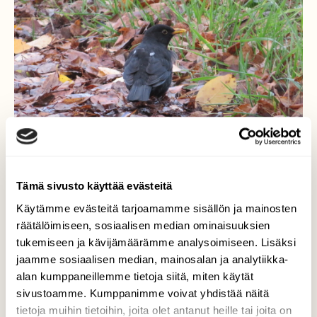
Tämä sivusto käyttää evästeitä
Käytämme evästeitä tarjoamamme sisällön ja mainosten
Mustarastas maantiellä
räätälöimiseen, sosiaalisen median ominaisuuksien
tukemiseen ja kävijämäärämme analysoimiseen. Lisäksi
Muutama mustarastas käänteli
jaamme sosiaalisen median, mainosalan ja analytiikka-
tienpientareella pudonneita lehtiä syötävää
alan kumppaneillemme tietoja siitä, miten käytät
löytääkseen.
sivustoamme. Kumppanimme voivat yhdistää näitä
Valokuvaaja: Risto Kangassalo, Hintsa, Raisio
tietoja muihin tietoihin, joita olet antanut heille tai joita on