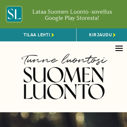
Lataa Suomen Luonto -sovellus
Google Play Storesta!
TILAA LEHTI
KIRJAUDU