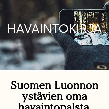
HAVAINTOKIRJA
Suomen Luonnon
ystävien oma
havaintopalsta.