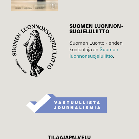
SUOMEN LUONNON­
SUOJELU­LIITTO
Suomen Luonto -lehden
kustantaja on
Suomen
luonnonsuojelu­liitto
.
TILAAJAPALVELU