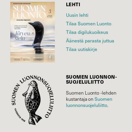
LEHTI
Uusin lehti
Tilaa Suomen Luonto
Tilaa digilukuoikeus
Äänestä parasta juttua
Tilaa uutiskirje
SUOMEN LUONNON­
SUOJELU­LIITTO
Suomen Luonto -lehden
Suomen
kustantaja on
luonnonsuojelu­liitto
.