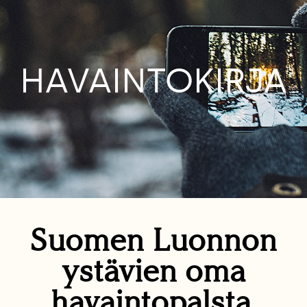
HAVAINTOKIRJA
Suomen Luonnon
ystävien oma
havaintopalsta.