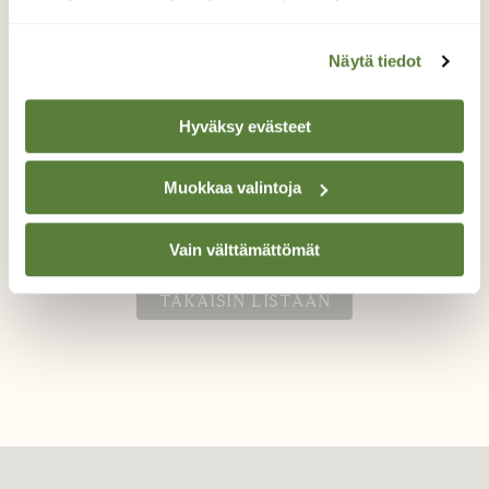
Näytä tiedot
Mustarastasuros
Hyväksy evästeet
Mustarastas esittelee oranssia nokkaansa
jääkiteisellä koivun oksalla.
Muokkaa valintoja
Valokuvaaja: Ritva Nieminen, Riistavesi 01.04.2022
Vain välttämättömät
TAKAISIN LISTAAN