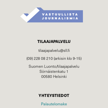
TILAAJAPALVELU
tilaajapalvelu@sll.fi
(09) 228 08 210 (arkisin klo 9-15)
Suomen Luonto/tilaajapalvelu
Sörnäistenkatu 1
00580 Helsinki
YHTEYSTIEDOT
Palautelomake