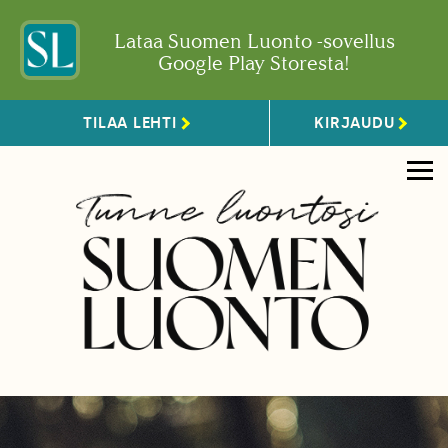
Lataa Suomen Luonto -sovellus
Google Play Storesta!
TILAA LEHTI
KIRJAUDU