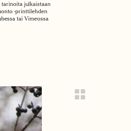
 tarinoita julkaistaan
onto -printtilehden
tubessa tai Vimeossa