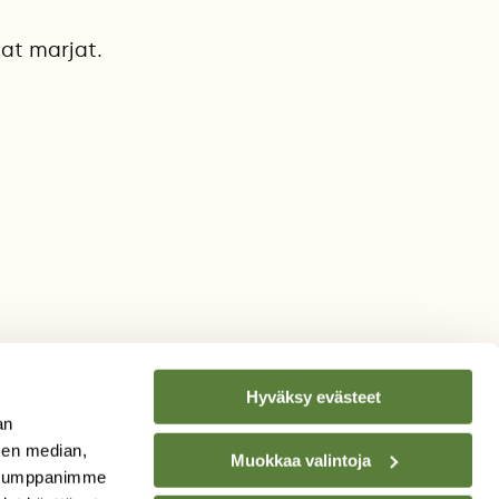
at marjat.
Hyväksy evästeet
an
sen median,
Muokkaa valintoja
. Kumppanimme
TILAA
SUOMEN