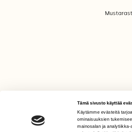
Mustarast
Tämä sivusto käyttää eväs
Käytämme evästeitä tarjoa
LEHTI
ominaisuuksien tukemisee
Uusin lehti
mainosalan ja analytiikka