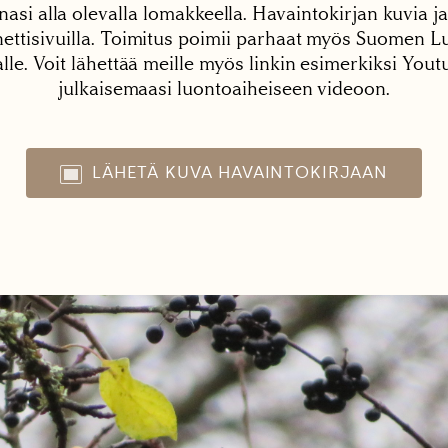
nasi alla olevalla lomakkeella. Havaintokirjan kuvia ja
tisivuilla. Toimitus poimii parhaat myös Suomen Lu
alle. Voit lähettää meille myös linkin esimerkiksi You
julkaisemaasi luontoaiheiseen videoon.
LÄHETÄ KUVA HAVAINTOKIRJAAN