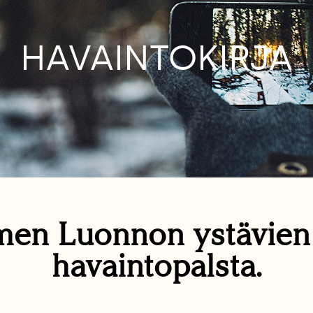
HAVAINTOKIRJA
en Luonnon ystävie
havaintopalsta.