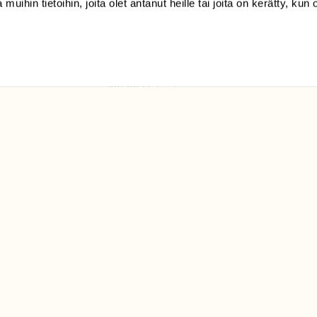
 muihin tietoihin, joita olet antanut heille tai joita on kerätty, kun 
(09) 228 08 210 (arkisin
klo 9-15)
Suomen
Luonto/tilaajapalvelu
Sörnäistenkatu 1
00580 Helsinki
ELU­
YHTEYSTIEDOT
ntaja on
Palautelomake
Yhteystiedot
palaute@suomenluonto.fi
Suomen Luonto
Sörnäistenkatu 1
00580 Helsinki
Mediatiedot
Tietosuojaseloste