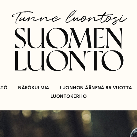
STÖ
NÄKÖKULMIA
LUONNON ÄÄNENÄ 85 VUOTTA
LUONTOKERHO