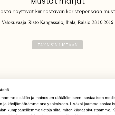
Mustat marjat
asta näyttivät kiinnostavan koristepensaan must
Valokuvaaja: Risto Kangassalo, Ihala, Raisio 28.10.2019
TAKAISIN LISTAAN
teitä
mamme sisällön ja mainosten räätälöimiseen, sosiaalisen medi
TILAAJAPALVELU
n ja kävijämäärämme analysoimiseen. Lisäksi jaamme sosiaali
tilaajapalvelu@sll.fi
-alan kumppaneillemme tietoja siitä, miten käytät sivustoamme