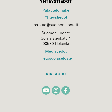
YHTEYSTIEDOT
Palautelomake
Yhteystiedot
palaute@suomenluonto.fi
Suomen Luonto
Sörnäistenkatu 1
00580 Helsinki
Mediatiedot
Tietosuojaseloste
KIRJAUDU