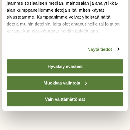
jaamme sosiaalisen median, mainosalan ja analytiikka-
mustavarikseksi, jonka näin aiemminkin tänä
alan kumppaneillemme tietoja siitä, miten käytät
keväänä muutaman km:n päässä
sivustoamme. Kumppanimme voivat yhdistää näitä
pyöräillessäni, silloin lennossa pari naakkaa
tietoja muihin tietoihin, joita olet antanut heille tai joita on
perässä. Halusin nyt kuvata, mutta
kerätty, kun olet käyttänyt heidän palvelujaan.
lämpöväreily teki sen hankalaksi. No,
tunnistuskuvan sentään sain. Eikä tarvitse
lähteä Poriin tai Liminganlahdelle asti
Näytä tiedot
bongaamaan.;)
Valokuvaaja: Kaarina Heiskanen, Maaninka
Hyväksy evästeet
14.4.2026
Muokkaa valintoja
TAKAISIN LISTAAN
Vain välttämättömät