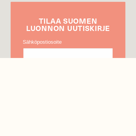
TILAA
SUOMEN
LUONNON
UUTIS­KIRJE
Sähköpostiosoite
Hyväksyn tietojeni käytön uutiskirjeen
lähettämiseen
Tietosuojaseloste