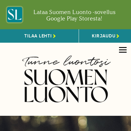
Lataa Suomen Luonto -sovellus
Google Play Storesta!
TILAA LEHTI
KIRJAUDU