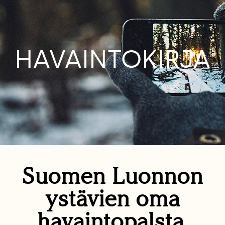
HAVAINTOKIRJA
Suomen Luonnon
ystävien oma
havaintopalsta.