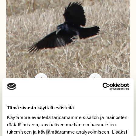
Mustavaris
Tämä sivusto käyttää evästeitä
Käytämme evästeitä tarjoamamme sisällön ja mainosten
Katselin naakka- ja naurulokkiparvea, kun
räätälöimiseen, sosiaalisen median ominaisuuksien
huomasin niistä erillään mustan linnun. Aloin
tukemiseen ja kävijämäärämme analysoimiseen. Lisäksi
seuraamaan sitä ja totesin sen