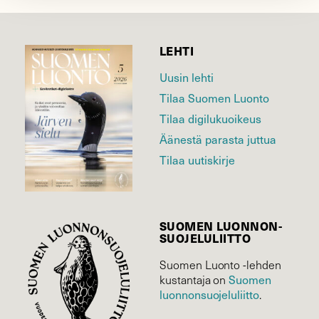
LEHTI
Uusin lehti
Tilaa Suomen Luonto
Tilaa digilukuoikeus
Äänestä parasta juttua
Tilaa uutiskirje
SUOMEN LUONNON­
SUOJELU­LIITTO
Suomen Luonto -lehden
Suomen
kustantaja on
luonnonsuojelu­liitto
.