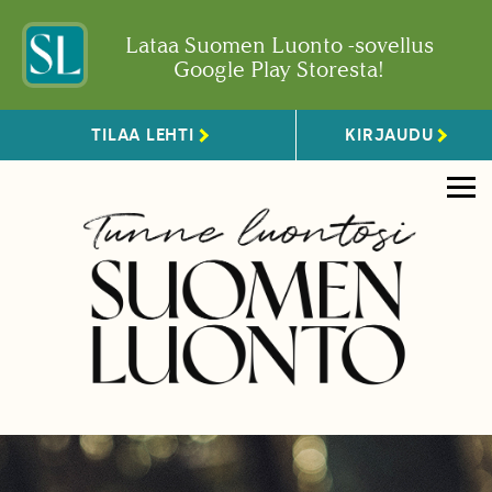
Lataa Suomen Luonto -sovellus
Google Play Storesta!
TILAA LEHTI
KIRJAUDU