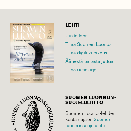
LEHTI
Uusin lehti
Tilaa Suomen Luonto
Tilaa digilukuoikeus
Äänestä parasta juttua
Tilaa uutiskirje
SUOMEN LUONNON­
SUOJELU­LIITTO
Suomen Luonto -lehden
Suomen
kustantaja on
luonnonsuojelu­liitto
.