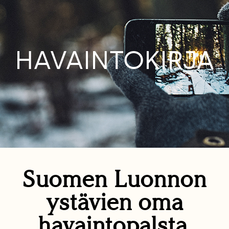
HAVAINTOKIRJA
Suomen Luonnon
ystävien oma
havaintopalsta.