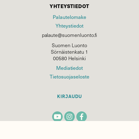
YHTEYSTIEDOT
Palautelomake
Yhteystiedot
palaute@suomenluonto.fi
Suomen Luonto
Sörnäistenkatu 1
00580 Helsinki
Mediatiedot
Tietosuojaseloste
KIRJAUDU