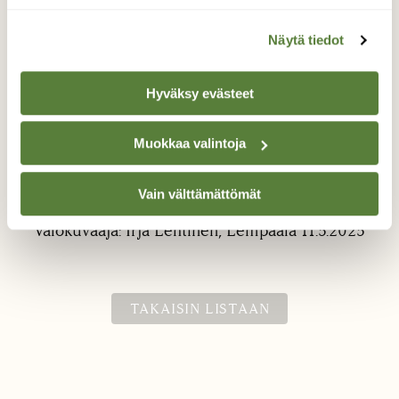
Näytä tiedot
Hyväksy evästeet
Muokkaa valintoja
Mustikka kukkii
Mustikka kukki, on toukokuun alku.
Vain välttämättömät
Valokuvaaja: Irja Lehtinen, Lempäälä 11.5.2025
TAKAISIN LISTAAN