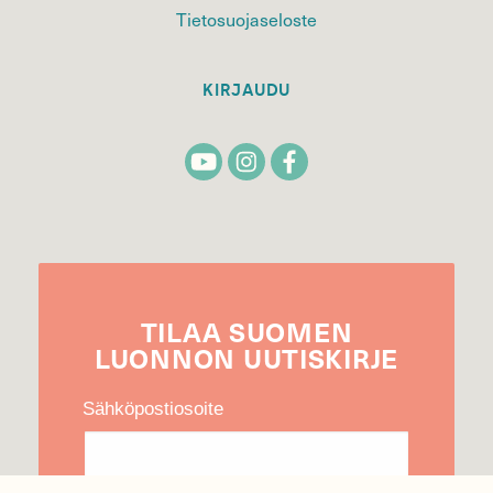
Tietosuojaseloste
KIRJAUDU
TILAA
SUOMEN
LUONNON
UUTIS­KIRJE
Sähköpostiosoite