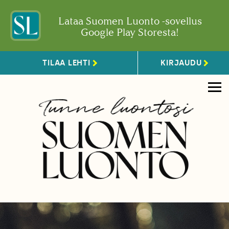
Lataa Suomen Luonto -sovellus
Google Play Storesta!
TILAA LEHTI
KIRJAUDU