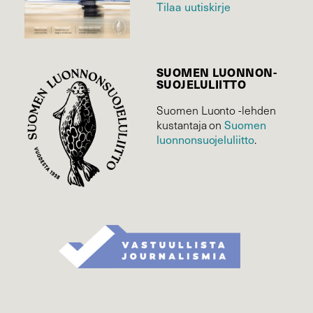
Tilaa uutiskirje
SUOMEN LUONNON­
SUOJELU­LIITTO
Suomen Luonto -lehden
Suomen
kustantaja on
luonnonsuojelu­liitto
.