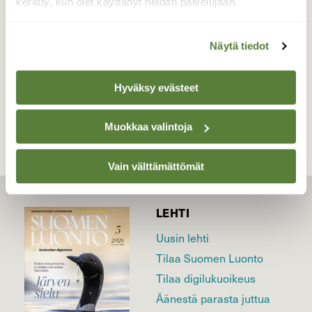
kerätty, kun olet käyttänyt heidän palvelujaan.
Valokuvaaja: Kaarlo Asikainen, Iisalmi, Varpaiskylä
20.5.2023
Näytä tiedot
TAKAISIN LISTAAN
Hyväksy evästeet
Muokkaa valintoja
Vain välttämättömät
LEHTI
Uusin lehti
Tilaa Suomen Luonto
Tilaa digilukuoikeus
Äänestä parasta juttua