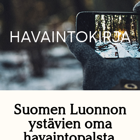
HAVAINTOKIRJA
Suomen Luonnon
ystävien oma
havaintopalsta.