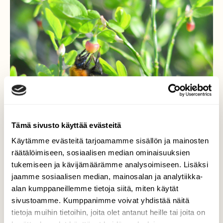
Tämä sivusto käyttää evästeitä
Käytämme evästeitä tarjoamamme sisällön ja mainosten
räätälöimiseen, sosiaalisen median ominaisuuksien
tukemiseen ja kävijämäärämme analysoimiseen. Lisäksi
Mustikka kukkii
jaamme sosiaalisen median, mainosalan ja analytiikka-
alan kumppaneillemme tietoja siitä, miten käytät
Mustikka aloittanut kukintansa, kimalainen
sivustoamme. Kumppanimme voivat yhdistää näitä
heti kärppänä paikalla.
tietoja muihin tietoihin, joita olet antanut heille tai joita on