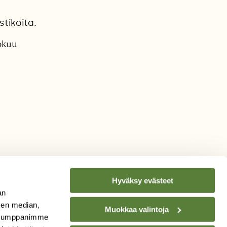
stikoita.
kokuu
Hyväksy evästeet
an
sen median,
Muokkaa valintoja
. Kumppanimme
TILAA
SUOMEN