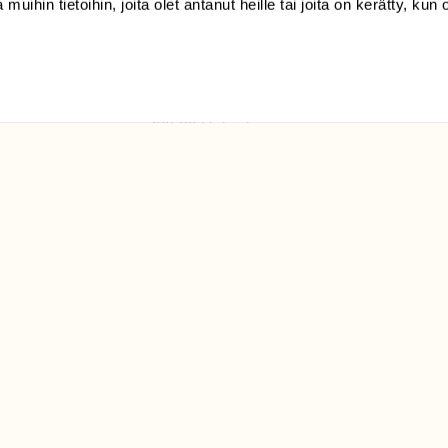
 muihin tietoihin, joita olet antanut heille tai joita on kerätty, kun 
(09) 228 08 210 (arkisin
klo 9-15)
Suomen
Luonto/tilaajapalvelu
Sörnäistenkatu 1
00580 Helsinki
ELU­
YHTEYSTIEDOT
ntaja on
Palautelomake
Yhteystiedot
palaute@suomenluonto.fi
Suomen Luonto
Sörnäistenkatu 1
00580 Helsinki
Mediatiedot
Tietosuojaseloste