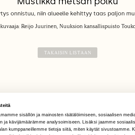
Mustikka metsän polku
tys onnistuu, niin alueelle kehittyy taas paljon mu
kuvaaja: Reijo Juurinen, Nuuksion kansallispuisto Tou
TAKAISIN LISTAAN
teitä
mamme sisällön ja mainosten räätälöimiseen, sosiaalisen medi
TILAAJAPALVELU
n ja kävijämäärämme analysoimiseen. Lisäksi jaamme sosiaali
tilaajapalvelu@sll.fi
-alan kumppaneillemme tietoja siitä, miten käytät sivustoamme