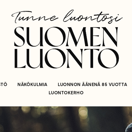
STÖ
NÄKÖKULMIA
LUONNON ÄÄNENÄ 85 VUOTTA
LUONTOKERHO