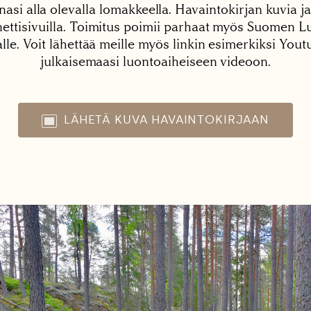
nasi alla olevalla lomakkeella. Havaintokirjan kuvia ja
tisivuilla. Toimitus poimii parhaat myös Suomen Lu
alle. Voit lähettää meille myös linkin esimerkiksi You
julkaisemaasi luontoaiheiseen videoon.
LÄHETÄ KUVA HAVAINTOKIRJAAN