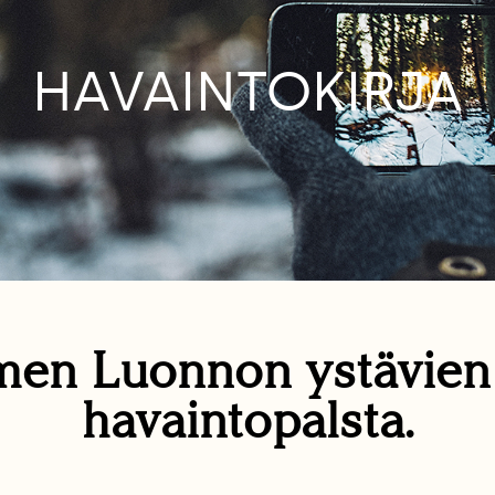
HAVAINTOKIRJA
en Luonnon ystävie
havaintopalsta.