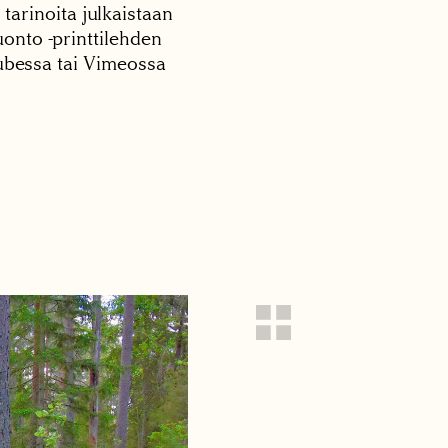
 tarinoita julkaistaan
onto -printtilehden
tubessa tai Vimeossa