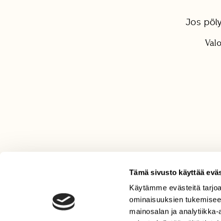
Jos pöly
Valo
Tämä sivusto käyttää eväs
Käytämme evästeitä tarjoa
LEHTI
ominaisuuksien tukemisee
Uusin lehti
mainosalan ja analytiikka