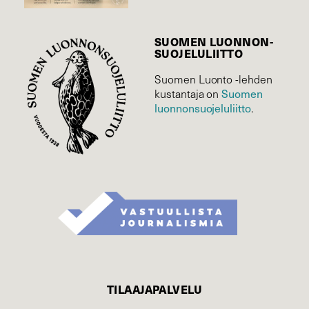
SUOMEN LUONNON­
SUOJELU­LIITTO
Suomen Luonto -lehden
Suomen
kustantaja on
luonnonsuojelu­liitto
.
TILAAJAPALVELU