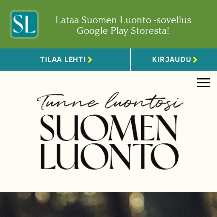
Lataa Suomen Luonto -sovellus
Google Play Storesta!
TILAA LEHTI
KIRJAUDU