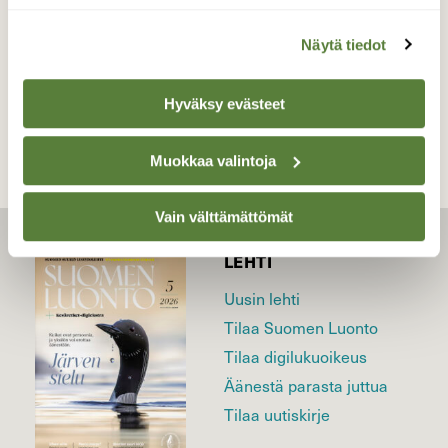
Näytä tiedot
TAKAISIN LISTAAN
Hyväksy evästeet
Muokkaa valintoja
Vain välttämättömät
LEHTI
Uusin lehti
Tilaa Suomen Luonto
Tilaa digilukuoikeus
Äänestä parasta juttua
Tilaa uutiskirje