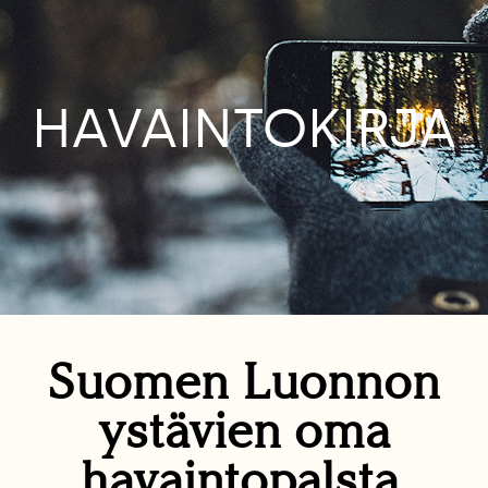
HAVAINTOKIRJA
Suomen Luonnon
ystävien oma
havaintopalsta.