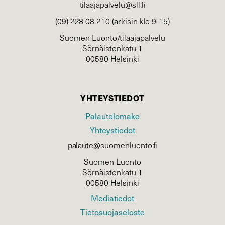
tilaajapalvelu@sll.fi
(09) 228 08 210 (arkisin klo 9-15)
Suomen Luonto/tilaajapalvelu
Sörnäistenkatu 1
00580 Helsinki
YHTEYSTIEDOT
Palautelomake
Yhteystiedot
palaute@suomenluonto.fi
Suomen Luonto
Sörnäistenkatu 1
00580 Helsinki
Mediatiedot
Tietosuojaseloste