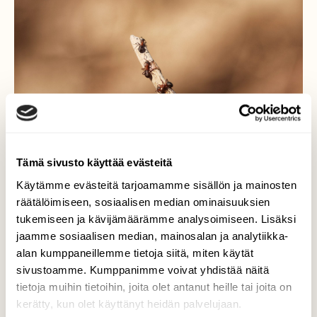
Tämä sivusto käyttää evästeitä
Käytämme evästeitä tarjoamamme sisällön ja mainosten
räätälöimiseen, sosiaalisen median ominaisuuksien
tukemiseen ja kävijämäärämme analysoimiseen. Lisäksi
jaamme sosiaalisen median, mainosalan ja analytiikka-
Muurahaiset
alan kumppaneillemme tietoja siitä, miten käytät
sivustoamme. Kumppanimme voivat yhdistää näitä
Muurahaiskeossa kävi kova kuhina
tietoja muihin tietoihin, joita olet antanut heille tai joita on
kerätty, kun olet käyttänyt heidän palvelujaan.
Valokuvaaja: Susanna Hannula, Turku 27.3.2026