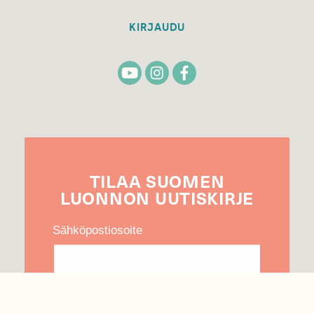
KIRJAUDU
TILAA
SUOMEN
LUONNON
UUTIS­KIRJE
Sähköpostiosoite
Hyväksyn tietojeni käytön uutiskirjeen
lähettämiseen