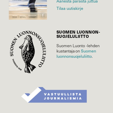
Äänestä parasta juttua
Tilaa uutiskirje
SUOMEN LUONNON­
SUOJELU­LIITTO
Suomen Luonto -lehden
Suomen
kustantaja on
luonnonsuojelu­liitto
.