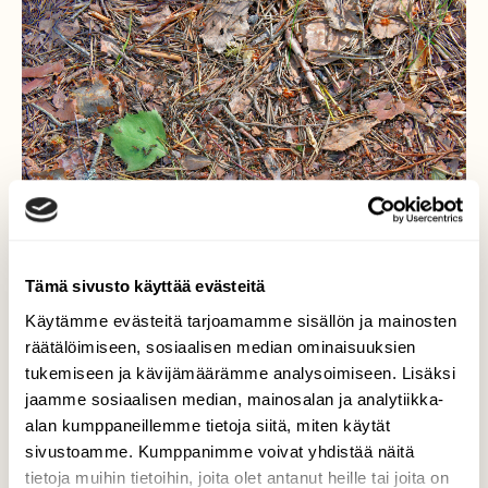
Tämä sivusto käyttää evästeitä
Käytämme evästeitä tarjoamamme sisällön ja mainosten
räätälöimiseen, sosiaalisen median ominaisuuksien
tukemiseen ja kävijämäärämme analysoimiseen. Lisäksi
Muurahaispolku
jaamme sosiaalisen median, mainosalan ja analytiikka-
alan kumppaneillemme tietoja siitä, miten käytät
Se on samalla myös ihmispolku, joten paljon
sivustoamme. Kumppanimme voivat yhdistää näitä
muurahaisia tulee tallattua, joko vahingossa
tai tahallaan.
tietoja muihin tietoihin, joita olet antanut heille tai joita on