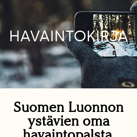
HAVAINTOKIRJA
Suomen Luonnon
ystävien oma
havaintopalsta.