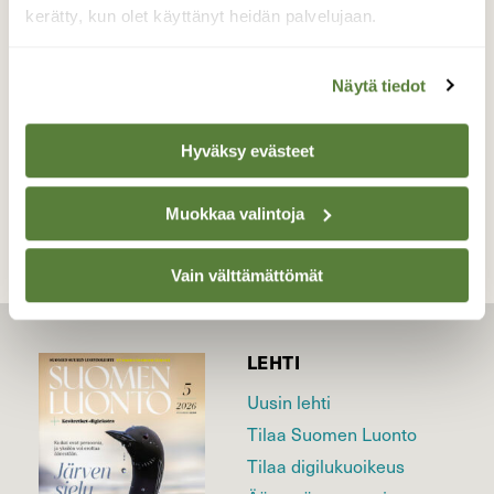
kerätty, kun olet käyttänyt heidän palvelujaan.
Valokuvaaja: Reijo Juurinen, Nuuksion
kansallispuisto Toukokuu
Näytä tiedot
Hyväksy evästeet
TAKAISIN LISTAAN
Muokkaa valintoja
Vain välttämättömät
LEHTI
Uusin lehti
Tilaa Suomen Luonto
Tilaa digilukuoikeus