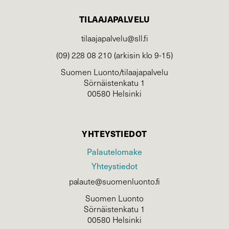
TILAAJAPALVELU
tilaajapalvelu@sll.fi
(09) 228 08 210 (arkisin klo 9-15)
Suomen Luonto/tilaajapalvelu
Sörnäistenkatu 1
00580 Helsinki
YHTEYSTIEDOT
Palautelomake
Yhteystiedot
palaute@suomenluonto.fi
Suomen Luonto
Sörnäistenkatu 1
00580 Helsinki