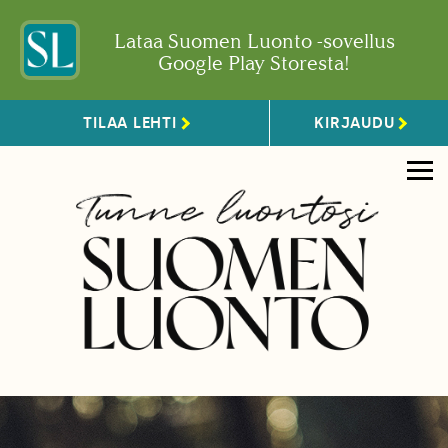
Lataa Suomen Luonto -sovellus
Google Play Storesta!
TILAA LEHTI
KIRJAUDU