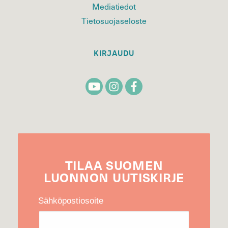
Mediatiedot
Tietosuojaseloste
KIRJAUDU
TILAA
SUOMEN
LUONNON
UUTIS­KIRJE
Sähköpostiosoite