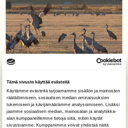
Tämä sivusto käyttää evästeitä
Käytämme evästeitä tarjoamamme sisällön ja mainosten
räätälöimiseen, sosiaalisen median ominaisuuksien
tukemiseen ja kävijämäärämme analysoimiseen. Lisäksi
Muuttolintu kurki
jaamme sosiaalisen median, mainosalan ja analytiikka-
alan kumppaneillemme tietoja siitä, miten käytät
Kurjet kasaantuvat pelloille, saaden ravintoa
sivustoamme. Kumppanimme voivat yhdistää näitä
puinti jäämistä. Rannoilta, tässä