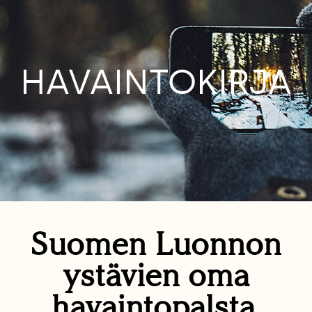
HAVAINTOKIRJA
Suomen Luonnon
ystävien oma
havaintopalsta.