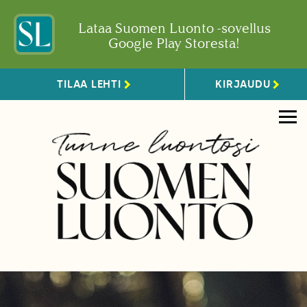
Lataa Suomen Luonto -sovellus
Google Play Storesta!
TILAA LEHTI
KIRJAUDU