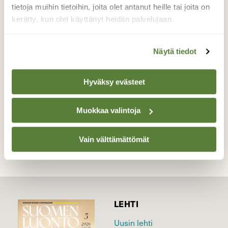
tietoja muihin tietoihin, joita olet antanut heille tai joita on
tapauksessa merenkurkun alueella, tulevat
kerätty, kun olet käyttänyt heidän palvelujaan.
yöpymispaikoilta ruokailemaan, jo ennen
auringonlaskua.
Näytä tiedot
Valokuvaaja: Tapio Keinonen, Söderfjärden Vaasa
9.9.2022
Hyväksy evästeet
TAKAISIN LISTAAN
Muokkaa valintoja
Vain välttämättömät
LEHTI
Uusin lehti