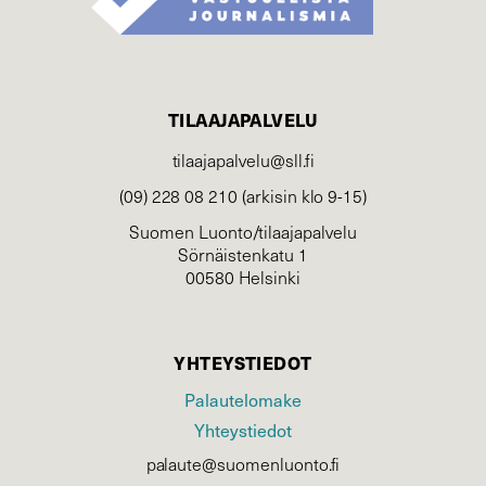
TILAAJAPALVELU
tilaajapalvelu@sll.fi
(09) 228 08 210 (arkisin klo 9-15)
Suomen Luonto/tilaajapalvelu
Sörnäistenkatu 1
00580 Helsinki
YHTEYSTIEDOT
Palautelomake
Yhteystiedot
palaute@suomenluonto.fi