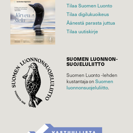
Tilaa Suomen Luonto
Tilaa digilukuoikeus
Äänestä parasta juttua
Tilaa uutiskirje
SUOMEN LUONNON­
SUOJELU­LIITTO
Suomen Luonto -lehden
kustantaja on
Suomen
luonnonsuojelu­liitto
.