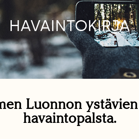
HAVAINTOKIRJA
en Luonnon ystävie
havaintopalsta.