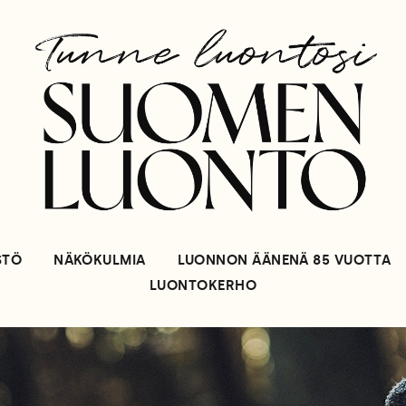
STÖ
NÄKÖKULMIA
LUONNON ÄÄNENÄ 85 VUOTTA
LUONTOKERHO