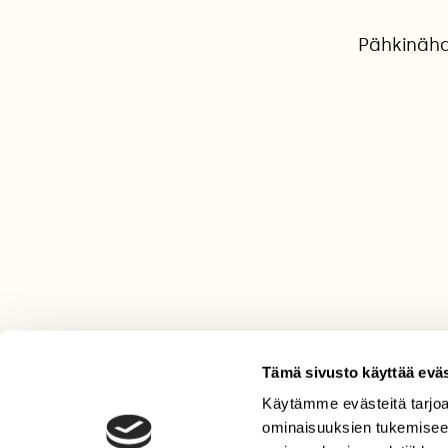
Pähkinäha
Tämä sivusto käyttää eväs
Käytämme evästeitä tarjoa
LEHTI
ominaisuuksien tukemisee
Uusin lehti