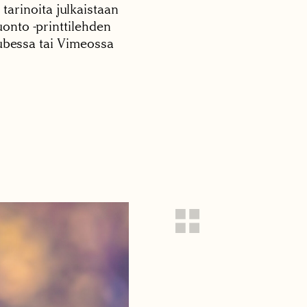
 tarinoita julkaistaan
onto -printtilehden
tubessa tai Vimeossa