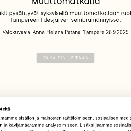
Muuttomatkalla
kit pysähtyvät syksyisellä muuttomatkallaan ru
Tampereen Iidesjärven sembramännyissä.
Valokuvaaja: Anne Helena Patana, Tampere 28.9.2025
TAKAISIN LISTAAN
teitä
mamme sisällön ja mainosten räätälöimiseen, sosiaalisen medi
TILAAJAPALVELU
n ja kävijämäärämme analysoimiseen. Lisäksi jaamme sosiaali
tilaajapalvelu@sll.fi