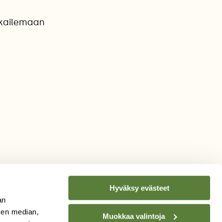
okailemaan
Hyväksy evästeet
an
sen median,
Muokkaa valintoja