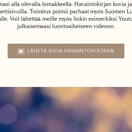
nasi alla olevalla lomakkeella. Havaintokirjan kuvia ja
tisivuilla. Toimitus poimii parhaat myös Suomen Lu
alle. Voit lähettää meille myös linkin esimerkiksi You
julkaisemaasi luontoaiheiseen videoon.
LÄHETÄ KUVA HAVAINTOKIRJAAN