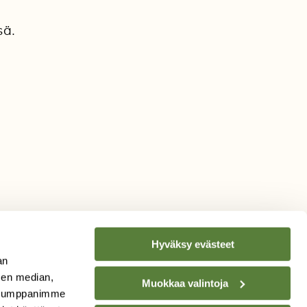
sä.
Hyväksy evästeet
an
sen median,
Muokkaa valintoja
. Kumppanimme
TILAA
SUOMEN