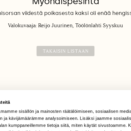
Myöhäispesintä
nisorsan viidestä poikasesta kaksi oli enää hengis
Valokuvaaja: Reijo Juurinen, Töölönlahti Syyskuu
TAKAISIN LISTAAN
teitä
mamme sisällön ja mainosten räätälöimiseen, sosiaalisen medi
TILAAJAPALVELU
n ja kävijämäärämme analysoimiseen. Lisäksi jaamme sosiaali
tilaajapalvelu@sll.fi
-alan kumppaneillemme tietoja siitä, miten käytät sivustoamme