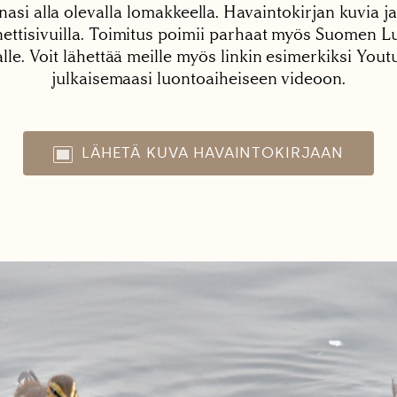
nasi alla olevalla lomakkeella. Havaintokirjan kuvia ja
tisivuilla. Toimitus poimii parhaat myös Suomen Lu
alle. Voit lähettää meille myös linkin esimerkiksi You
julkaisemaasi luontoaiheiseen videoon.
LÄHETÄ KUVA HAVAINTOKIRJAAN