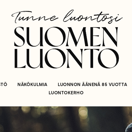
STÖ
NÄKÖKULMIA
LUONNON ÄÄNENÄ 85 VUOTTA
LUONTOKERHO