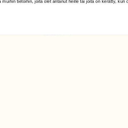
 muihin tietoihin, joita olet antanut heille tai joita on kerätty, kun 
(09) 228 08 210 (arkisin
klo 9-15)
Suomen
Luonto/tilaajapalvelu
Sörnäistenkatu 1
00580 Helsinki
ELU­
YHTEYSTIEDOT
ntaja on
Palautelomake
Yhteystiedot
palaute@suomenluonto.fi
Suomen Luonto
Sörnäistenkatu 1
00580 Helsinki
Mediatiedot
Tietosuojaseloste