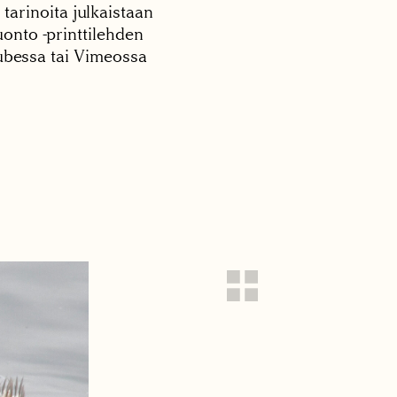
 tarinoita julkaistaan
onto -printtilehden
tubessa tai Vimeossa