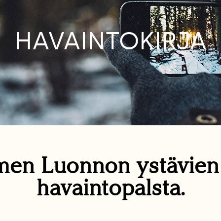
HAVAINTOKIRJA
en Luonnon ystävie
havaintopalsta.