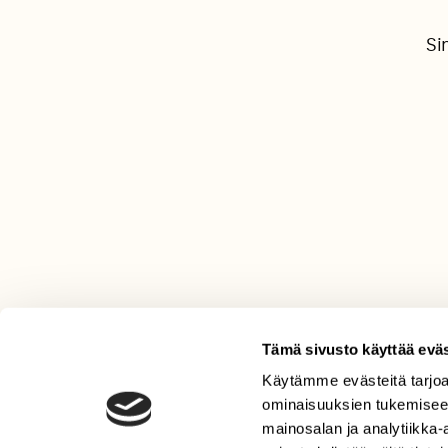
Si
Tämä sivusto käyttää eväs
Käytämme evästeitä tarjoa
LEHTI
ominaisuuksien tukemisee
Uusin lehti
mainosalan ja analytiikka