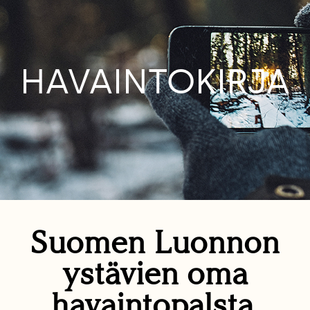
HAVAINTOKIRJA
Suomen Luonnon
ystävien oma
havaintopalsta.