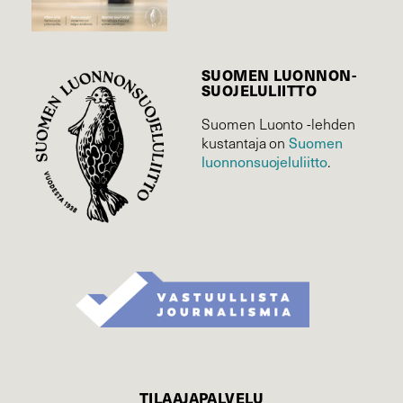
SUOMEN LUONNON­
SUOJELU­LIITTO
Suomen Luonto -lehden
kustantaja on
Suomen
luonnonsuojelu­liitto
.
TILAAJAPALVELU