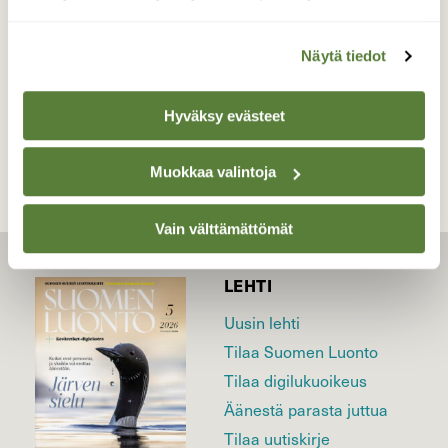
Valokuvaaja: Kaarlo Asikainen, Iisalmi 1.12.2021
Näytä tiedot
TAKAISIN LISTAAN
Hyväksy evästeet
Muokkaa valintoja
Vain välttämättömät
LEHTI
Uusin lehti
Tilaa Suomen Luonto
Tilaa digilukuoikeus
Äänestä parasta juttua
Tilaa uutiskirje