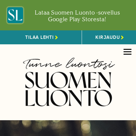
Lataa Suomen Luonto -sovellus
Google Play Storesta!
TILAA LEHTI
KIRJAUDU