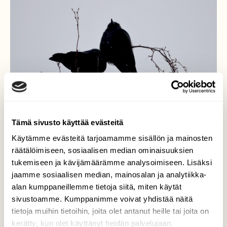
Tämä sivusto käyttää evästeitä
Käytämme evästeitä tarjoamamme sisällön ja mainosten
räätälöimiseen, sosiaalisen median ominaisuuksien
tukemiseen ja kävijämäärämme analysoimiseen. Lisäksi
Naakat
jaamme sosiaalisen median, mainosalan ja analytiikka-
alan kumppaneillemme tietoja siitä, miten käytät
Jopa naakat tuovat vaihtelua harmaaseen,
sivustoamme. Kumppanimme voivat yhdistää näitä
hiljaiseen, talvipäivään.
tietoja muihin tietoihin, joita olet antanut heille tai joita on
kerätty, kun olet käyttänyt heidän palvelujaan.