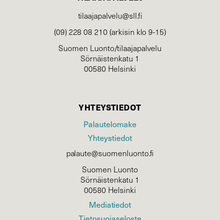
tilaajapalvelu@sll.fi
(09) 228 08 210 (arkisin klo 9-15)
Suomen Luonto/tilaajapalvelu
Sörnäistenkatu 1
00580 Helsinki
YHTEYSTIEDOT
Palautelomake
Yhteystiedot
palaute@suomenluonto.fi
Suomen Luonto
Sörnäistenkatu 1
00580 Helsinki
Mediatiedot
Tietosuojaseloste