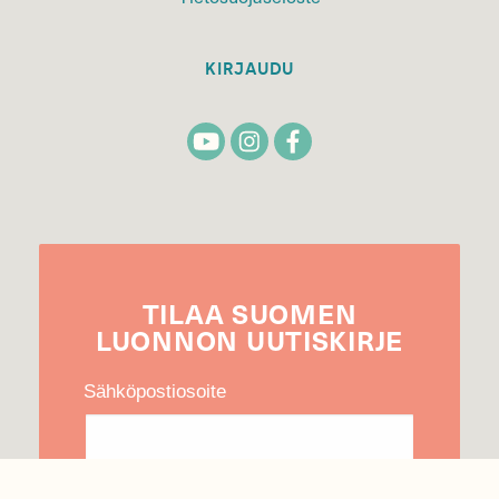
KIRJAUDU
TILAA
SUOMEN
LUONNON
UUTIS­KIRJE
Sähköpostiosoite
Hyväksyn tietojeni käytön uutiskirjeen