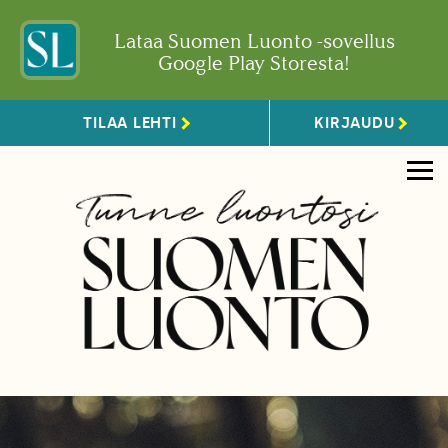
Lataa Suomen Luonto -sovellus
Google Play Storesta!
TILAA LEHTI
KIRJAUDU