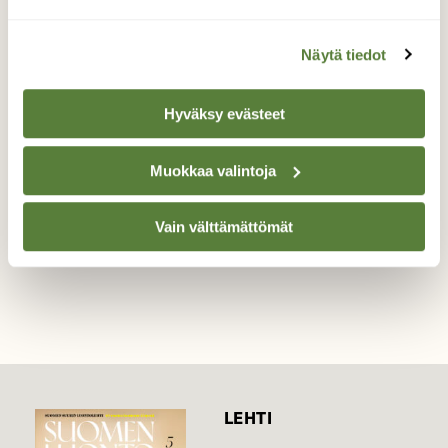
Naakka
Näytä tiedot
Naakkaa seurailin ikkunasta, etäisyys n 3 m.
Hyväksy evästeet
Valokuvaaja: TUULA MAKKONEN, Joensuu
23.3.2016
Muokkaa valintoja
Vain välttämättömät
TAKAISIN LISTAAN
LEHTI