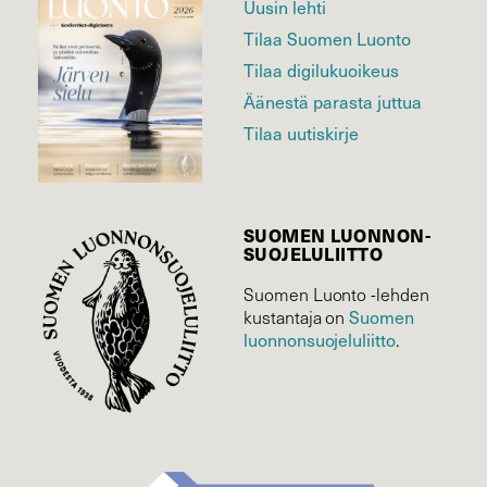
Uusin lehti
Tilaa Suomen Luonto
Tilaa digilukuoikeus
Äänestä parasta juttua
Tilaa uutiskirje
SUOMEN LUONNON­
SUOJELU­LIITTO
Suomen Luonto -lehden
kustantaja on
Suomen
luonnonsuojelu­liitto
.