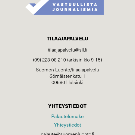
TILAAJAPALVELU
tilaajapalvelu@sll.fi
(09) 228 08 210 (arkisin klo 9-15)
Suomen Luonto/tilaajapalvelu
Sörnäistenkatu 1
00580 Helsinki
YHTEYSTIEDOT
Palautelomake
Yhteystiedot
palaute@suomenluonto.fi