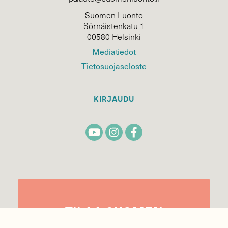
Suomen Luonto
Sörnäistenkatu 1
00580 Helsinki
Mediatiedot
Tietosuojaseloste
KIRJAUDU
TILAA
SUOMEN
LUONNON
UUTIS­KIRJE