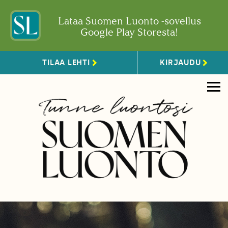
Lataa Suomen Luonto -sovellus
Google Play Storesta!
TILAA LEHTI
KIRJAUDU