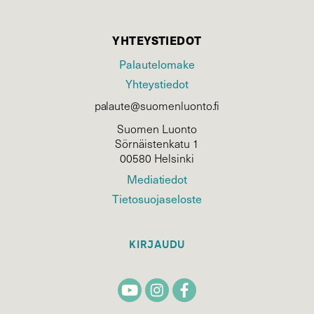
YHTEYSTIEDOT
Palautelomake
Yhteystiedot
palaute@suomenluonto.fi
Suomen Luonto
Sörnäistenkatu 1
00580 Helsinki
Mediatiedot
Tietosuojaseloste
KIRJAUDU