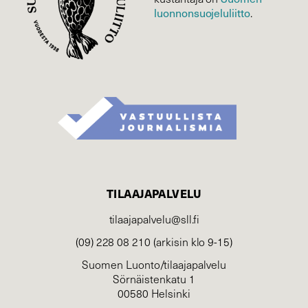
luonnonsuojelu­liitto
.
TILAAJAPALVELU
tilaajapalvelu@sll.fi
(09) 228 08 210 (arkisin klo 9-15)
Suomen Luonto/tilaajapalvelu
Sörnäistenkatu 1
00580 Helsinki