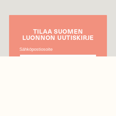
TILAA
SUOMEN
LUONNON
UUTIS­KIRJE
Sähköpostiosoite
Hyväksyn tietojeni käytön uutiskirjeen
lähettämiseen
Tietosuojaseloste