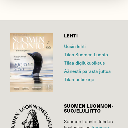
LEHTI
Uusin lehti
Tilaa Suomen Luonto
Tilaa digilukuoikeus
Äänestä parasta juttua
Tilaa uutiskirje
SUOMEN LUONNON­
SUOJELU­LIITTO
Suomen Luonto -lehden
kustantaja on
Suomen