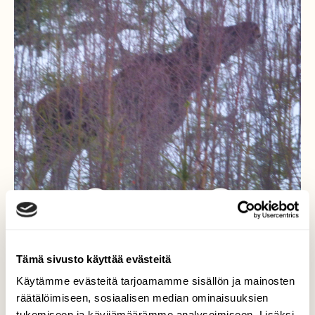
Tämä sivusto käyttää evästeitä
Naaras hirvi ruokailemassa
Käytämme evästeitä tarjoamamme sisällön ja mainosten
räätälöimiseen, sosiaalisen median ominaisuuksien
Kelpasi hirvelle männyn taimet ja kuusenkin
tukemiseen ja kävijämäärämme analysoimiseen. Lisäksi