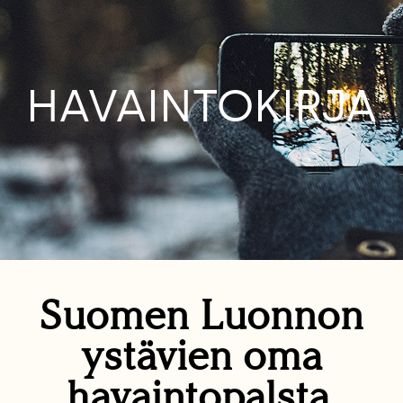
HAVAINTOKIRJA
Suomen Luonnon
ystävien oma
havaintopalsta.