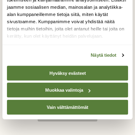
taimet.Siinä välillä pihlajaakin
maisteli.Seurasin hyvän tovin kahden hirven
jaamme sosiaalisen median, mainosalan ja analytiikka-
ruokailua taimikolla.Uros hirvi oli myös
alan kumppaneillemme tietoja siitä, miten käytät
lähellä,mutta niin sakeassa pusikossa,ettei
sivustoamme. Kumppanimme voivat yhdistää näitä
kuvaus onnistunut.Nyt on uros hirvi
tietoja muihin tietoihin, joita olet antanut heille tai joita on
pudottanut jo sarvet pois ,mutta muuten oli
kerätty, kun olet käyttänyt heidän palvelujaan.
tunnistettavissa.Vaikka olin lähellä hirviä,niin
sakea vesakko meinasi haitata
Näytä tiedot
kuvaamistani.Otettuani tuuliaisen
huomioon,hirvet eivät saaneet minusta
hajua.Matkaa oli n,60-70metriä Kuvasin
Hyväksy evästeet
10.1.2017
Valokuvaaja: Hannu Rissanen, Haapanen 10.1.2017
Muokkaa valintoja
Vain välttämättömät
TAKAISIN LISTAAN