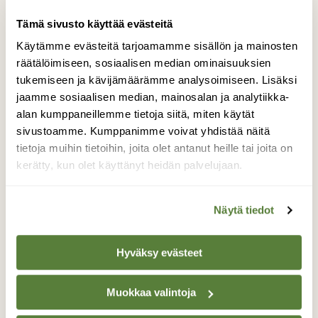
Tämä sivusto käyttää evästeitä
29.12.2013 klo. 9.45 puuhailin keittiössä
aamuaskareita ja katsoin tavanoamiseen
Käytämme evästeitä tarjoamamme sisällön ja mainosten
tapaani ikkunasta ulos, että mitäköhän
räätälöimiseen, sosiaalisen median ominaisuuksien
lintuja on ruokailemassa. Näkemästäni
tukemiseen ja kävijämäärämme analysoimiseen. Lisäksi
hämmästyin melkoisesti ja kyllä siinä sai
jaamme sosiaalisen median, mainosalan ja analytiikka-
muutaman kerran hieroa silmiään, että
alan kumppaneillemme tietoja siitä, miten käytät
onkohan sitä hereillä. En ollut koskaan
sivustoamme. Kumppanimme voivat yhdistää näitä
aiemmin nähnyt vastaavaa ja huutelin
tietoja muihin tietoihin, joita olet antanut heille tai joita on
miestäni nopeasti katsomaan mikä
kerätty, kun olet käyttänyt heidän palvelujaan.
luumupuussamme syö talipötköä. Siinä
hötäkässä kiiruhdin hakemaan kameran ja
tämmöisen laadultaan melko huonon kuvan
Näytä tiedot
sain ikkunan läpi otettua. Eipä ole näätä
ennen vieraillut pihamaallamme ainakaan
Hyväksy evästeet
emme ole sitä onnistuneet näkemään. Tuon
käynninkin jälkeen näätä on vieraillut
ruokailemassa sillä talipötköä on syöty
Muokkaa valintoja
ahmimalla ja jopa sillain, että kehikon