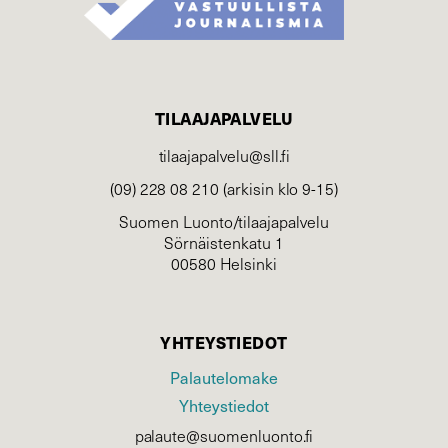
TILAAJAPALVELU
tilaajapalvelu@sll.fi
(09) 228 08 210 (arkisin klo 9-15)
Suomen Luonto/tilaajapalvelu
Sörnäistenkatu 1
00580 Helsinki
YHTEYSTIEDOT
Palautelomake
Yhteystiedot
palaute@suomenluonto.fi