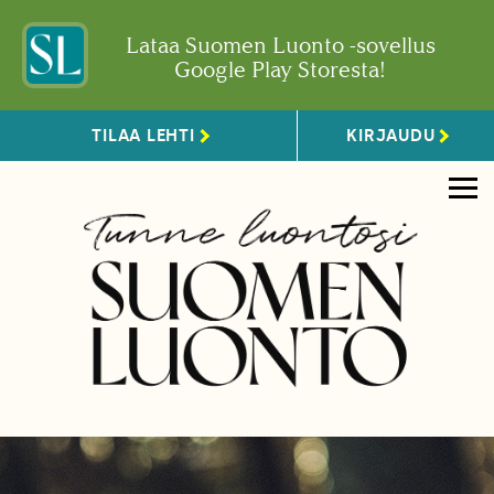
Lataa Suomen Luonto -sovellus
Google Play Storesta!
TILAA LEHTI
KIRJAUDU