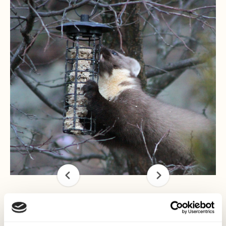
Näätä ruokailemassa