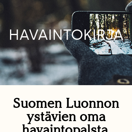
HAVAINTOKIRJA
Suomen Luonnon
ystävien oma
havaintopalsta.