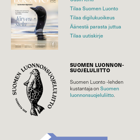
Tilaa Suomen Luonto
Tilaa digilukuoikeus
Äänestä parasta juttua
Tilaa uutiskirje
SUOMEN LUONNON­
SUOJELU­LIITTO
Suomen Luonto -lehden
Suomen
kustantaja on
luonnonsuojelu­liitto
.