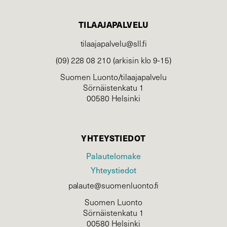
TILAAJAPALVELU
tilaajapalvelu@sll.fi
(09) 228 08 210 (arkisin klo 9-15)
Suomen Luonto/tilaajapalvelu
Sörnäistenkatu 1
00580 Helsinki
YHTEYSTIEDOT
Palautelomake
Yhteystiedot
palaute@suomenluonto.fi
Suomen Luonto
Sörnäistenkatu 1
00580 Helsinki