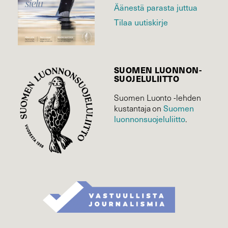
Äänestä parasta juttua
Tilaa uutiskirje
SUOMEN LUONNON­
SUOJELU­LIITTO
Suomen Luonto -lehden
Suomen
kustantaja on
luonnonsuojelu­liitto
.