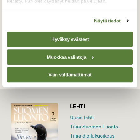
pakko tallettaa kameraan :)
kerätty, kun olet käyttänyt heidän palvelujaan.
Valokuvaaja: Hanna Ronkainen, Pyhä-Häkki,
Saarijärvi Huhtikuu
Näytä tiedot
Hyväksy evästeet
TAKAISIN LISTAAN
Muokkaa valintoja
Vain välttämättömät
LEHTI
Uusin lehti
Tilaa Suomen Luonto
Tilaa digilukuoikeus