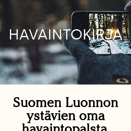
HAVAINTOKIRJA
Suomen Luonnon
ystävien oma
havaintopalsta.