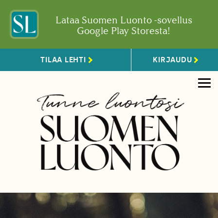
Lataa Suomen Luonto -sovellus
Google Play Storesta!
TILAA LEHTI
KIRJAUDU