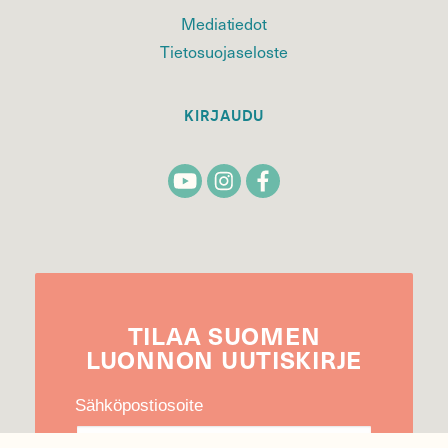
Mediatiedot
Tietosuojaseloste
KIRJAUDU
TILAA
SUOMEN
LUONNON
UUTIS­KIRJE
Sähköpostiosoite