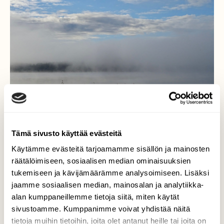
Tämä sivusto käyttää evästeitä
Käytämme evästeitä tarjoamamme sisällön ja mainosten
räätälöimiseen, sosiaalisen median ominaisuuksien
Näkymä hieman
tukemiseen ja kävijämäärämme analysoimiseen. Lisäksi
selkiintynyt
jaamme sosiaalisen median, mainosalan ja analytiikka-
alan kumppaneillemme tietoja siitä, miten käytät
Tunnelmallinen sumu Saimaan yllä hälvenee
sivustoamme. Kumppanimme voivat yhdistää näitä
hissukseen.
tietoja muihin tietoihin, joita olet antanut heille tai joita on