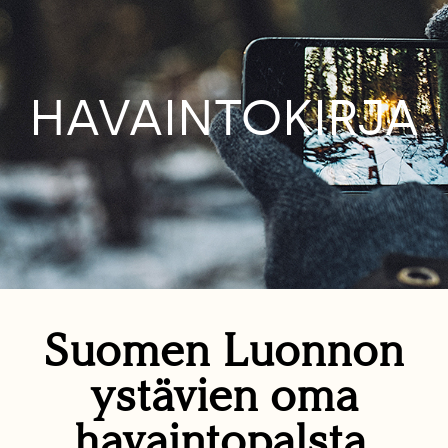
HAVAINTOKIRJA
Suomen Luonnon
ystävien oma
havaintopalsta.