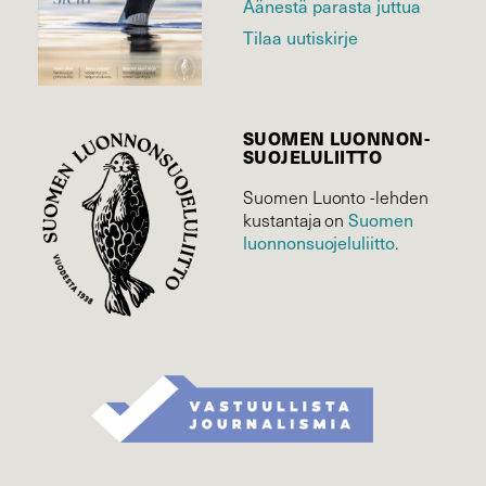
Äänestä parasta juttua
Tilaa uutiskirje
SUOMEN LUONNON­
SUOJELU­LIITTO
Suomen Luonto -lehden
kustantaja on
Suomen
luonnonsuojelu­liitto
.