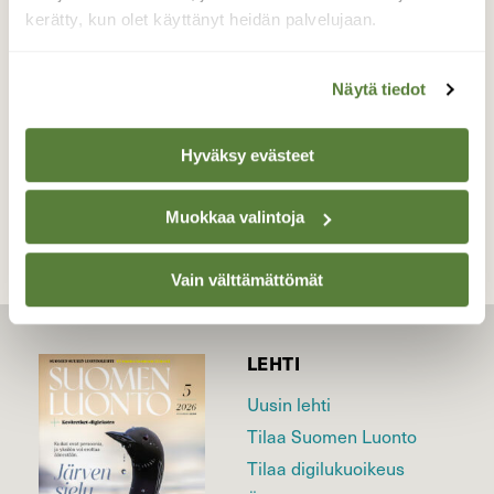
kerätty, kun olet käyttänyt heidän palvelujaan.
Valokuvaaja: Liisa Niiva-Korpela, Taipalsaari
29.8.2020
Näytä tiedot
Hyväksy evästeet
TAKAISIN LISTAAN
Muokkaa valintoja
Vain välttämättömät
LEHTI
Uusin lehti
Tilaa Suomen Luonto
Tilaa digilukuoikeus