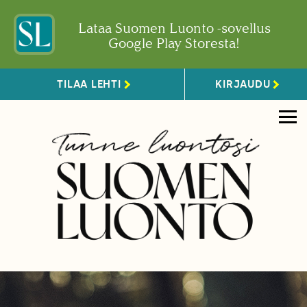
Lataa Suomen Luonto -sovellus
Google Play Storesta!
TILAA LEHTI
KIRJAUDU