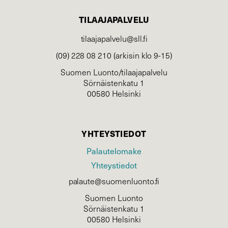
TILAAJAPALVELU
tilaajapalvelu@sll.fi
(09) 228 08 210 (arkisin klo 9-15)
Suomen Luonto/tilaajapalvelu
Sörnäistenkatu 1
00580 Helsinki
YHTEYSTIEDOT
Palautelomake
Yhteystiedot
palaute@suomenluonto.fi
Suomen Luonto
Sörnäistenkatu 1
00580 Helsinki