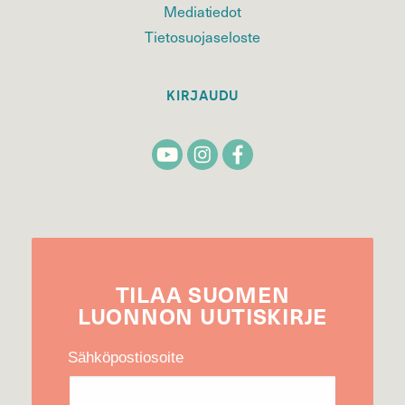
Mediatiedot
Tietosuojaseloste
KIRJAUDU
TILAA
SUOMEN
LUONNON
UUTIS­KIRJE
Sähköpostiosoite