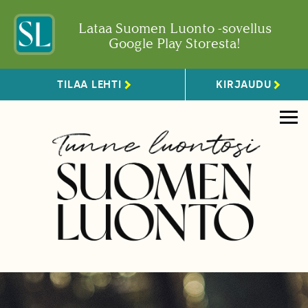
Lataa Suomen Luonto -sovellus
Google Play Storesta!
TILAA LEHTI
KIRJAUDU