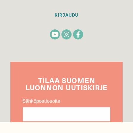
KIRJAUDU
TILAA
SUOMEN
LUONNON
UUTIS­KIRJE
Sähköpostiosoite
Hyväksyn tietojeni käytön uutiskirjeen