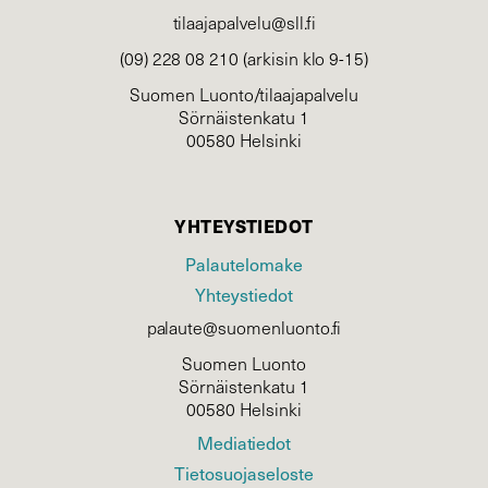
tilaajapalvelu@sll.fi
(09) 228 08 210 (arkisin klo 9-15)
Suomen Luonto/tilaajapalvelu
Sörnäistenkatu 1
00580 Helsinki
YHTEYSTIEDOT
Palautelomake
Yhteystiedot
palaute@suomenluonto.fi
Suomen Luonto
Sörnäistenkatu 1
00580 Helsinki
Mediatiedot
Tietosuojaseloste