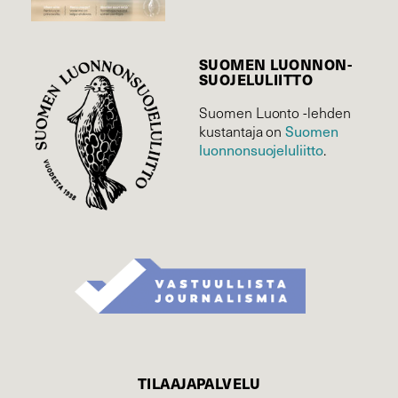
SUOMEN LUONNON­
SUOJELU­LIITTO
Suomen Luonto -lehden
Suomen
kustantaja on
luonnonsuojelu­liitto
.
TILAAJAPALVELU