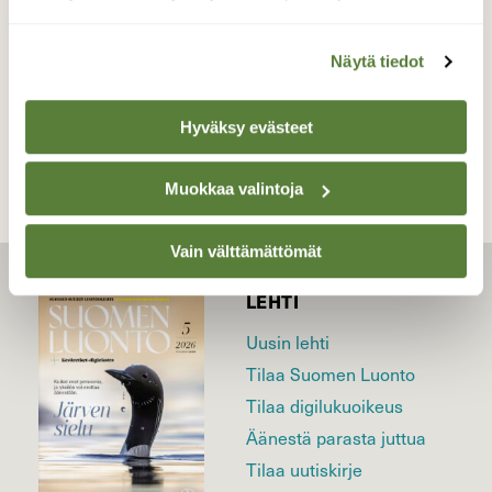
Näytä tiedot
TAKAISIN LISTAAN
Hyväksy evästeet
Muokkaa valintoja
Vain välttämättömät
LEHTI
Uusin lehti
Tilaa Suomen Luonto
Tilaa digilukuoikeus
Äänestä parasta juttua
Tilaa uutiskirje