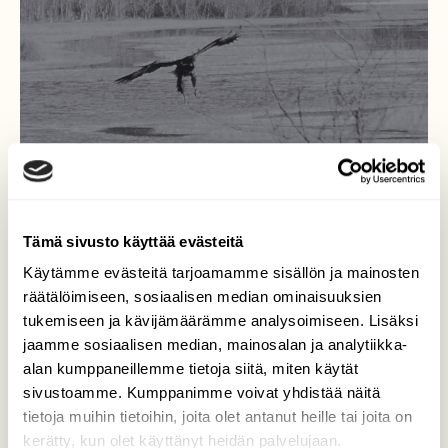
Tämä sivusto käyttää evästeitä
Käytämme evästeitä tarjoamamme sisällön ja mainosten
räätälöimiseen, sosiaalisen median ominaisuuksien
tukemiseen ja kävijämäärämme analysoimiseen. Lisäksi
Näkyykö kalaa
jaamme sosiaalisen median, mainosalan ja analytiikka-
alan kumppaneillemme tietoja siitä, miten käytät
Merikotkia näkyy paikka paikoin kalaa
sivustoamme. Kumppanimme voivat yhdistää näitä
tähyilemässä
tietoja muihin tietoihin, joita olet antanut heille tai joita on
kerätty, kun olet käyttänyt heidän palvelujaan.
Valokuvaaja: Jenni Merilä, Perniö,Kiskonjoki 19.2.17