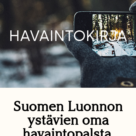
HAVAINTOKIRJA
Suomen Luonnon
ystävien oma
havaintopalsta.