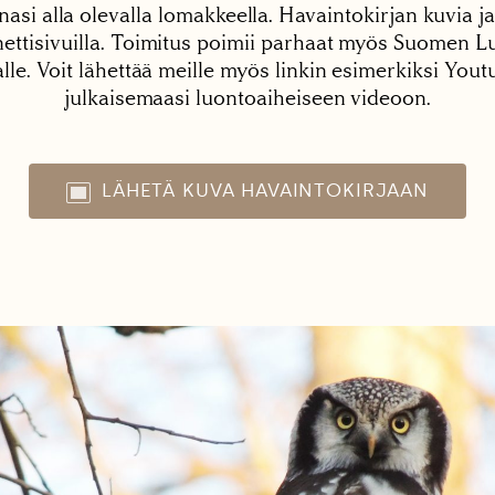
nasi alla olevalla lomakkeella. Havaintokirjan kuvia ja
tisivuilla. Toimitus poimii parhaat myös Suomen Lu
alle. Voit lähettää meille myös linkin esimerkiksi You
julkaisemaasi luontoaiheiseen videoon.
LÄHETÄ KUVA HAVAINTOKIRJAAN