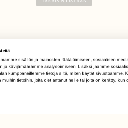
TAKAISIN LISTAAN
teitä
mamme sisällön ja mainosten räätälöimiseen, sosiaalisen medi
TILAAJAPALVELU
n ja kävijämäärämme analysoimiseen. Lisäksi jaamme sosiaali
tilaajapalvelu@sll.fi
-alan kumppaneillemme tietoja siitä, miten käytät sivustoamme
 muihin tietoihin, joita olet antanut heille tai joita on kerätty, kun 
(09) 228 08 210 (arkisin
klo 9-15)
Suomen
Luonto/tilaajapalvelu
Sörnäistenkatu 1
00580 Helsinki
ELU­