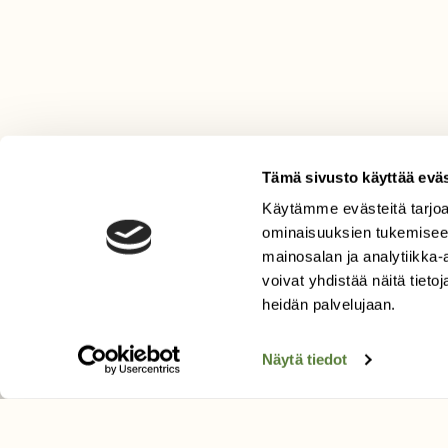
Tämä sivusto käyttää eväs
Käytämme evästeitä tarjoa
LEHTI
ominaisuuksien tukemisee
Uusin lehti
mainosalan ja analytiikka
Tilaa Suomen Luonto
voivat yhdistää näitä tietoja
Tilaa digilukuoikeus
heidän palvelujaan.
Äänestä parasta juttua
Näytä tiedot
Tilaa uutiskirje
SUOMEN LUONNON­SUOJ