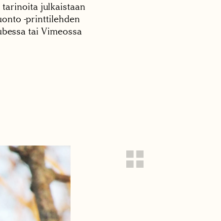
 tarinoita julkaistaan
onto -printtilehden
tubessa tai Vimeossa