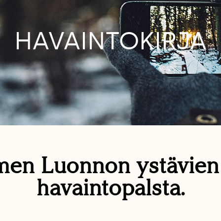
HAVAINTOKIRJA
en Luonnon ystävie
havaintopalsta.