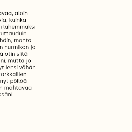
avaa, aloin
via, kuinka
si lähemmäksi
ivuttauduin
ehdin, monta
än nurmikon ja
 otin siitä
eni, mutta jo
yt lensi vähän
arkkaillen
hnyt pöllöä
van mahtavaa
säni.