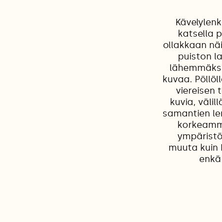
Kävelylenk
katsella p
ollakkaan nä
puiston la
lähemmäksi,
kuvaa. Pöllöl
viereisen 
kuvia, välil
samantien len
korkeamma
ympäristöä
muuta kuin 
enkä