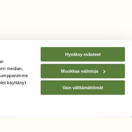
Hyväksy evästeet
an
sen median,
Muokkaa valintoja
. Kumppanimme
TILAA
SUOMEN
olet käyttänyt
LUONNON
UUTIS­KIRJE
Vain välttämättömät
Sähköpostiosoite
Hyväksyn tietojeni käytön