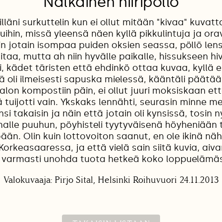
Nälkäinen hiiripöllö
illäni surkuttelin kun ei ollut mitään "kivaa" kuvatt
uihin, missä yleensä näen kyllä pikkulintuja ja ora
in jotain isompaa puiden oksien seassa, pöllö len
itaa, mutta ah niin hyvälle paikalle, hissukseen h
 kädet täristen että ehdinkö ottaa kuvaa, kyllä 
lä oli ilmeisesti sapuska mielessä, kääntäli päätä
talon kompostiin päin, ei ollut juuri moksiskaan että
lä tuijotti vain. Ykskaks lennähti, seurasin minne m
si takaisin ja näin että jotain oli kynsissä, tosin n
lle puuhun, pöyhisteli tyytyväisenä höyheniään t
än. Olin kuin lottovoiton saanut, en ole ikinä nä
Korkeasaaressa, ja että vielä sain siitä kuvia, ai
 varmasti unohda tuota hetkeä koko loppuelämäs
Valokuvaaja: Pirjo Sital, Helsinki Roihuvuori 24.11.2013