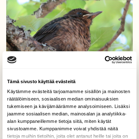
Tämä sivusto käyttää evästeitä
Käytämme evästeitä tarjoamamme sisällön ja mainosten
Nälkäinen poikanen
räätälöimiseen, sosiaalisen median ominaisuuksien
tukemiseen ja kävijämäärämme analysoimiseen. Lisäksi
Tällä vaahteranoksalla istuvalla
jaamme sosiaalisen median, mainosalan ja analytiikka-
mustarastaanpoikasella oli tosi kova nälkä
alan kumppaneillemme tietoja siitä, miten käytät
ääntelystään päätellen.
sivustoamme. Kumppanimme voivat yhdistää näitä
Valokuvaaja: Risto Kangassalo, Raision keskusta
tietoja muihin tietoihin, joita olet antanut heille tai joita on