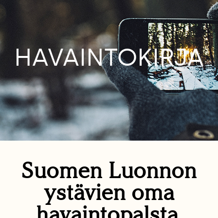
HAVAINTOKIRJA
Suomen Luonnon
ystävien oma
havaintopalsta.