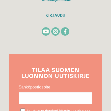
KIRJAUDU
TILAA
SUOMEN
LUONNON
UUTIS­KIRJE
Sähköpostiosoite
Hyväksyn tietojeni käytön uutiskirjeen