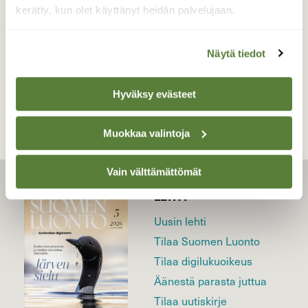
8.7.2021
kerätty, kun olet käyttänyt heidän palvelujaan.
Näytä tiedot
TAKAISIN LISTAAN
Hyväksy evästeet
Muokkaa valintoja
Vain välttämättömät
LEHTI
Uusin lehti
Tilaa Suomen Luonto
Tilaa digilukuoikeus
Äänestä parasta juttua
Tilaa uutiskirje