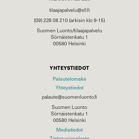
tilaajapalvelu@sll.fi
(09) 228 08 210 (arkisin klo 9-15)
Suomen Luonto/tilaajapalvelu
Sörnäistenkatu 1
00580 Helsinki
YHTEYSTIEDOT
Palautelomake
Yhteystiedot
palaute@suomenluonto.fi
Suomen Luonto
Sörnäistenkatu 1
00580 Helsinki
Mediatiedot
Tietosuojaseloste