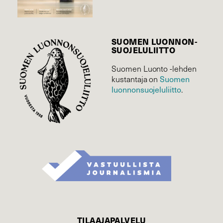
SUOMEN LUONNON­
SUOJELU­LIITTO
Suomen Luonto -lehden
Suomen
kustantaja on
luonnonsuojelu­liitto
.
TILAAJAPALVELU