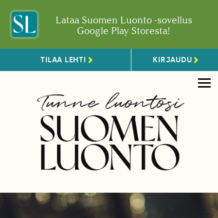
Lataa Suomen Luonto -sovellus
Google Play Storesta!
TILAA LEHTI
KIRJAUDU