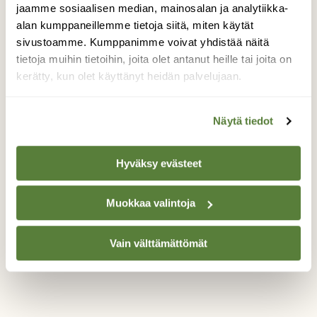
jaamme sosiaalisen median, mainosalan ja analytiikka-
aikuisia. En päässyt selvyyteen, monestako
poikueesta ryhmä koostui, mutta siltä
alan kumppaneillemme tietoja siitä, miten käytät
minusta vaikutti, että nuoriso yritti kärttää
sivustoamme. Kumppanimme voivat yhdistää näitä
vanhemmalta ruokaa, ja sitä ei oikein
tietoja muihin tietoihin, joita olet antanut heille tai joita on
herunut (kuten kuvasta näkyy). Nuoret
kerätty, kun olet käyttänyt heidän palvelujaan.
varikset koputtelivat emolinnun nokan pieliä
ja pitivät melkoista meteliä, mamma vaan
Näytä tiedot
raakkui takaisin. Olisiko nuorten aika hankkia
oma leipänsä?
Hyväksy evästeet
Valokuvaaja: Anne Patana, Tampere 23.6.2018
Muokkaa valintoja
TAKAISIN LISTAAN
Vain välttämättömät