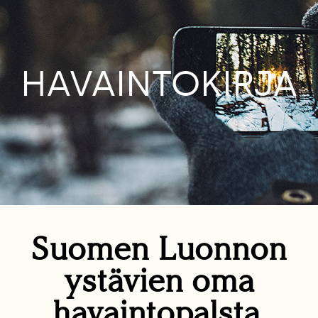
HAVAINTOKIRJA
Suomen Luonnon
ystävien oma
havaintopalsta.