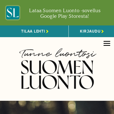
Lataa Suomen Luonto -sovellus
Google Play Storesta!
TILAA LEHTI
KIRJAUDU