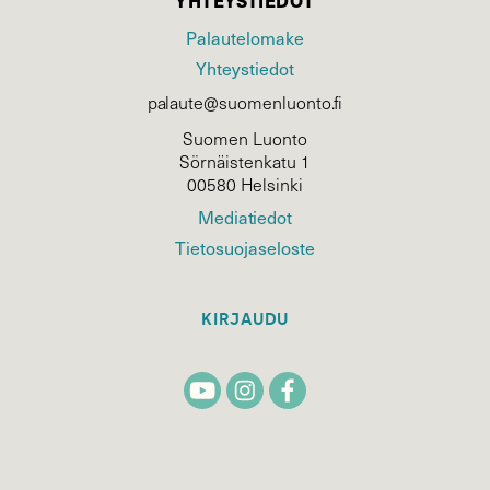
YHTEYSTIEDOT
Palautelomake
Yhteystiedot
palaute@suomenluonto.fi
Suomen Luonto
Sörnäistenkatu 1
00580 Helsinki
Mediatiedot
Tietosuojaseloste
KIRJAUDU