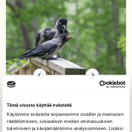
Nälkäiset mukulat
Tämä sivusto käyttää evästeitä
Käytämme evästeitä tarjoamamme sisällön ja mainosten
Kaukajärvellä oli tänään kova mekkala, kun
räätälöimiseen, sosiaalisen median ominaisuuksien
(mielestäni) 6 varista parveili rannan puissa.
tukemiseen ja kävijämäärämme analysoimiseen. Lisäksi
Joukossa oli nuoria tämän kesän poikasia ja