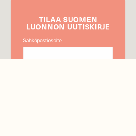
TILAA
SUOMEN
LUONNON
UUTIS­KIRJE
Sähköpostiosoite
Hyväksyn tietojeni käytön uutiskirjeen
lähettämiseen
Tietosuojaseloste