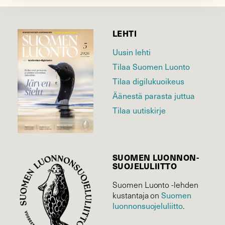
LEHTI
Uusin lehti
Tilaa Suomen Luonto
Tilaa digilukuoikeus
Äänestä parasta juttua
Tilaa uutiskirje
SUOMEN LUONNON­
SUOJELU­LIITTO
Suomen Luonto -lehden
kustantaja on
Suomen
luonnonsuojelu­liitto
.