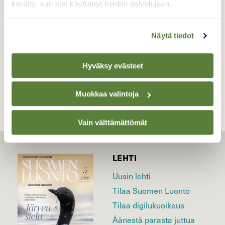
kerätty, kun olet käyttänyt heidän palvelujaan.
Valokuvaaja: Joni Ilmanen, Örö 13.7.2019
Näytä tiedot
TAKAISIN LISTAAN
Hyväksy evästeet
Muokkaa valintoja
Vain välttämättömät
LEHTI
Uusin lehti
Tilaa Suomen Luonto
Tilaa digilukuoikeus
Äänestä parasta juttua