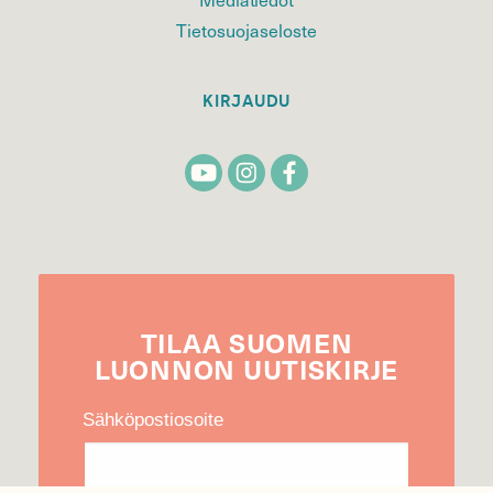
Tietosuojaseloste
KIRJAUDU
TILAA
SUOMEN
LUONNON
UUTIS­KIRJE
Sähköpostiosoite