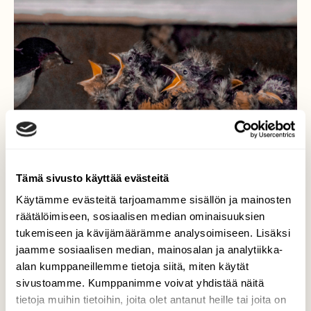
Tämä sivusto käyttää evästeitä
Käytämme evästeitä tarjoamamme sisällön ja mainosten
räätälöimiseen, sosiaalisen median ominaisuuksien
tukemiseen ja kävijämäärämme analysoimiseen. Lisäksi
Nälkäiset pääskysen
jaamme sosiaalisen median, mainosalan ja analytiikka-
poikaset
alan kumppaneillemme tietoja siitä, miten käytät
sivustoamme. Kumppanimme voivat yhdistää näitä
Pääskysen pesä Örön vierasvenesataman
tietoja muihin tietoihin, joita olet antanut heille tai joita on
kupeessa.