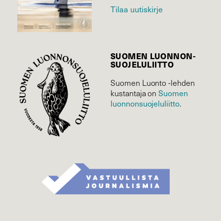
Tilaa uutiskirje
SUOMEN LUONNON­
SUOJELU­LIITTO
Suomen Luonto -lehden
Suomen
kustantaja on
luonnonsuojelu­liitto
.