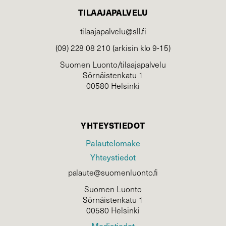
TILAAJAPALVELU
tilaajapalvelu@sll.fi
(09) 228 08 210 (arkisin klo 9-15)
Suomen Luonto/tilaajapalvelu
Sörnäistenkatu 1
00580 Helsinki
YHTEYSTIEDOT
Palautelomake
Yhteystiedot
palaute@suomenluonto.fi
Suomen Luonto
Sörnäistenkatu 1
00580 Helsinki
Mediatiedot