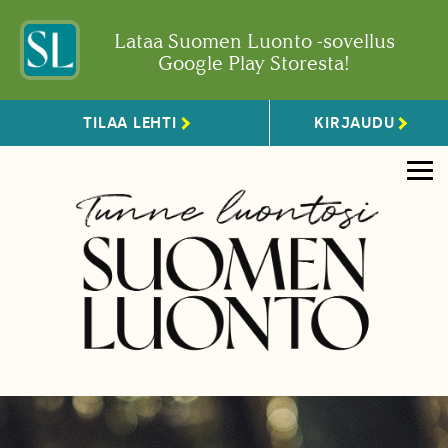
Lataa Suomen Luonto -sovellus
Google Play Storesta!
TILAA LEHTI
KIRJAUDU