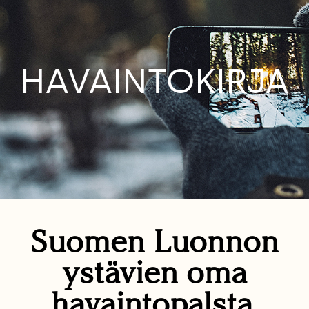
HAVAINTOKIRJA
Suomen Luonnon
ystävien oma
havaintopalsta.