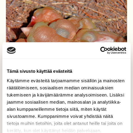
Tämä sivusto käyttää evästeitä
Käytämme evästeitä tarjoamamme sisällön ja mainosten
räätälöimiseen, sosiaalisen median ominaisuuksien
tukemiseen ja kävijämäärämme analysoimiseen. Lisäksi
Närhen poikaspesä
jaamme sosiaalisen median, mainosalan ja analytiikka-
alan kumppaneillemme tietoja siitä, miten käytät
Poikaset kuoriutuneet muutama päivä sitten.
sivustoamme. Kumppanimme voivat yhdistää näitä
tietoja muihin tietoihin, joita olet antanut heille tai joita on
Valokuvaaja: Reijo Juurinen, Nuuksion
kerätty, kun olet käyttänyt heidän palvelujaan.