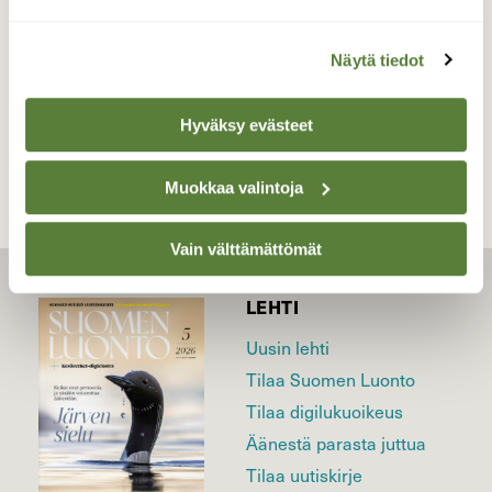
kansallispuisto Kesäkuu
Näytä tiedot
TAKAISIN LISTAAN
Hyväksy evästeet
Muokkaa valintoja
Vain välttämättömät
LEHTI
Uusin lehti
Tilaa Suomen Luonto
Tilaa digilukuoikeus
Äänestä parasta juttua
Tilaa uutiskirje