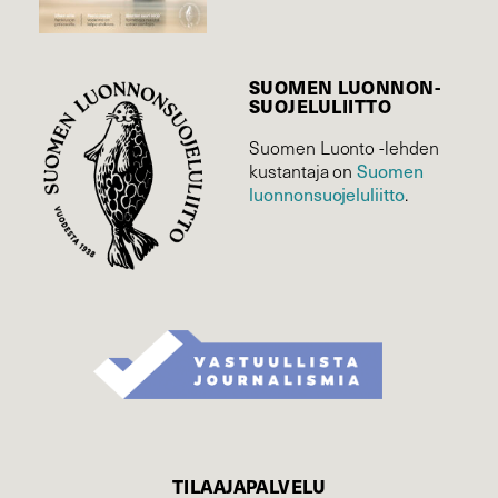
SUOMEN LUONNON­
SUOJELU­LIITTO
Suomen Luonto -lehden
kustantaja on
Suomen
luonnonsuojelu­liitto
.
TILAAJAPALVELU