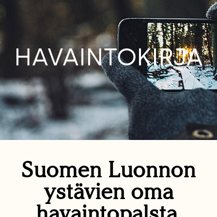
HAVAINTOKIRJA
Suomen Luonnon
ystävien oma
havaintopalsta.