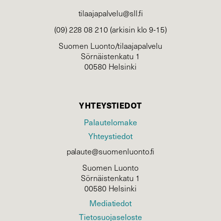
tilaajapalvelu@sll.fi
(09) 228 08 210 (arkisin klo 9-15)
Suomen Luonto/tilaajapalvelu
Sörnäistenkatu 1
00580 Helsinki
YHTEYSTIEDOT
Palautelomake
Yhteystiedot
palaute@suomenluonto.fi
Suomen Luonto
Sörnäistenkatu 1
00580 Helsinki
Mediatiedot
Tietosuojaseloste