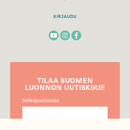
KIRJAUDU
TILAA
SUOMEN
LUONNON
UUTIS­KIRJE
Sähköpostiosoite
Hyväksyn tietojeni käytön uutiskirjeen