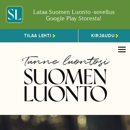
Lataa Suomen Luonto -sovellus
Google Play Storesta!
TILAA LEHTI
KIRJAUDU