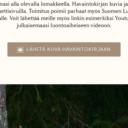
nasi alla olevalla lomakkeella. Havaintokirjan kuvia ja
tisivuilla. Toimitus poimii parhaat myös Suomen Lu
alle. Voit lähettää meille myös linkin esimerkiksi You
julkaisemaasi luontoaiheiseen videoon.
LÄHETÄ KUVA HAVAINTOKIRJAAN