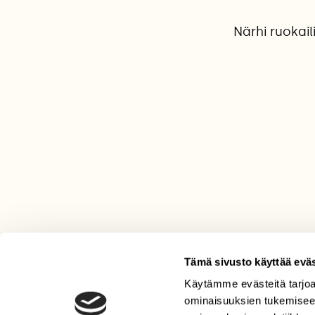
Närhi ruokai
Tämä sivusto käyttää eväs
Käytämme evästeitä tarjoa
LEHTI
ominaisuuksien tukemisee
Uusin lehti