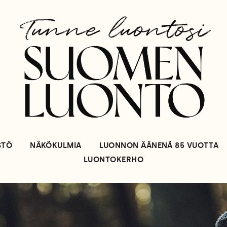
STÖ
NÄKÖKULMIA
LUONNON ÄÄNENÄ 85 VUOTTA
LUONTOKERHO