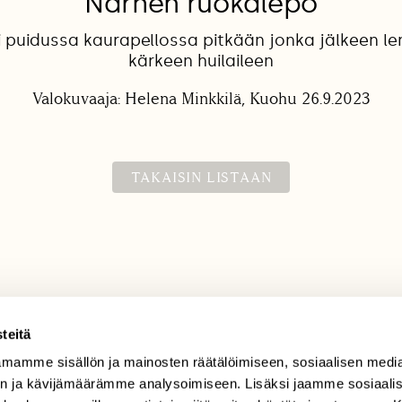
Närhen ruokalepo
li puidussa kaurapellossa pitkään jonka jälkeen le
kärkeen huilaileen
Valokuvaaja: Helena Minkkilä, Kuohu 26.9.2023
TAKAISIN LISTAAN
teitä
mamme sisällön ja mainosten räätälöimiseen, sosiaalisen medi
TILAAJAPALVELU
n ja kävijämäärämme analysoimiseen. Lisäksi jaamme sosiaali
tilaajapalvelu@sll.fi