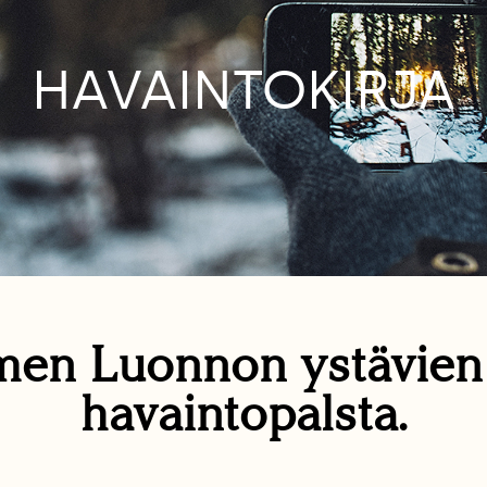
HAVAINTOKIRJA
en Luonnon ystävie
havaintopalsta.