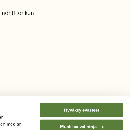
nnähti lankun
Hyväksy evästeet
an
sen median,
Muokkaa valintoja