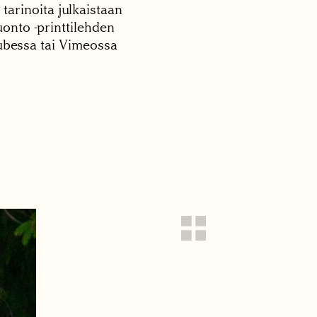
 tarinoita julkaistaan
onto -printtilehden
tubessa tai Vimeossa