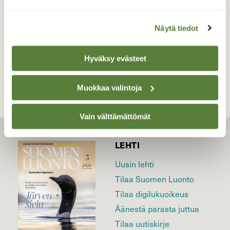
11.11.2022
Näytä tiedot
TAKAISIN LISTAAN
Hyväksy evästeet
Muokkaa valintoja
Vain välttämättömät
LEHTI
Uusin lehti
Tilaa Suomen Luonto
Tilaa digilukuoikeus
Äänestä parasta juttua
Tilaa uutiskirje