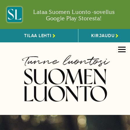
Lataa Suomen Luonto -sovellus
Google Play Storesta!
TILAA LEHTI
KIRJAUDU