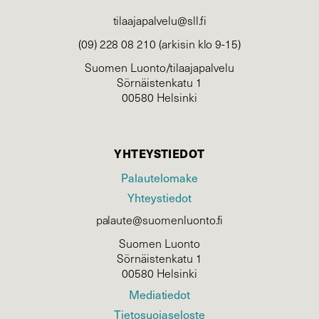
tilaajapalvelu@sll.fi
(09) 228 08 210 (arkisin klo 9-15)
Suomen Luonto/tilaajapalvelu
Sörnäistenkatu 1
00580 Helsinki
YHTEYSTIEDOT
Palautelomake
Yhteystiedot
palaute@suomenluonto.fi
Suomen Luonto
Sörnäistenkatu 1
00580 Helsinki
Mediatiedot
Tietosuojaseloste