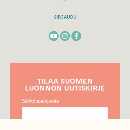
KIRJAUDU
TILAA
SUOMEN
LUONNON
UUTIS­KIRJE
Sähköpostiosoite
Hyväksyn tietojeni käytön uutiskirjeen