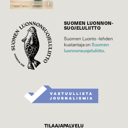
SUOMEN LUONNON­
SUOJELU­LIITTO
Suomen Luonto -lehden
kustantaja on
Suomen
luonnonsuojelu­liitto
.
TILAAJAPALVELU