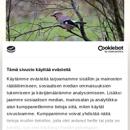
Tämä sivusto käyttää evästeitä
Käytämme evästeitä tarjoamamme sisällön ja mainosten
räätälöimiseen, sosiaalisen median ominaisuuksien
tukemiseen ja kävijämäärämme analysoimiseen. Lisäksi
jaamme sosiaalisen median, mainosalan ja analytiikka-
Närhi
alan kumppaneillemme tietoja siitä, miten käytät
sivustoamme. Kumppanimme voivat yhdistää näitä
Närhi kuvattuna pihalla.
tietoja muihin tietoihin, joita olet antanut heille tai joita on
Valokuvaaja: Mikko Suhonen, Korpilahti, Jyväskylä
kerätty, kun olet käyttänyt heidän palvelujaan.