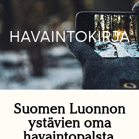
HAVAINTOKIRJA
Suomen Luonnon
ystävien oma
havaintopalsta.