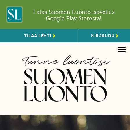
Lataa Suomen Luonto -sovellus
Google Play Storesta!
TILAA LEHTI
KIRJAUDU