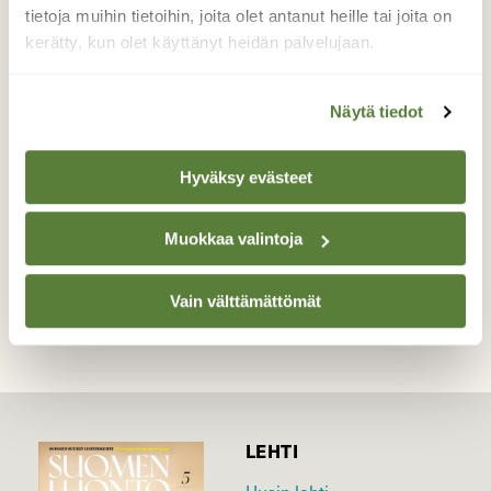
ja maa lähes lumeton,oli vähän lintuja
tietoja muihin tietoihin, joita olet antanut heille tai joita on
bongattavana. Tänään lumisateen myötä
kerätty, kun olet käyttänyt heidän palvelujaan.
tulivat linnutkin taas ruokintapaikalle runsain
joukoin,kuvassa lintu sieltä suurimmasta
päästä.
Näytä tiedot
Valokuvaaja: Anja Mustamaa, Kouvola 30.1.2017
Hyväksy evästeet
Muokkaa valintoja
TAKAISIN LISTAAN
Vain välttämättömät
LEHTI