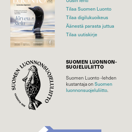
Uusin lehti
Tilaa Suomen Luonto
Tilaa digilukuoikeus
Äänestä parasta juttua
Tilaa uutiskirje
SUOMEN LUONNON­
SUOJELU­LIITTO
Suomen Luonto -lehden
kustantaja on
Suomen
luonnonsuojelu­liitto
.