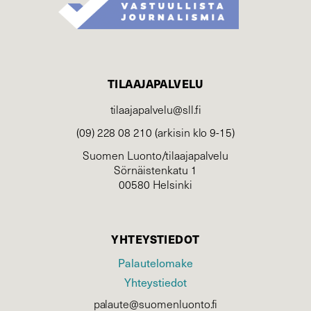
TILAAJAPALVELU
tilaajapalvelu@sll.fi
(09) 228 08 210 (arkisin klo 9-15)
Suomen Luonto/tilaajapalvelu
Sörnäistenkatu 1
00580 Helsinki
YHTEYSTIEDOT
Palautelomake
Yhteystiedot
palaute@suomenluonto.fi