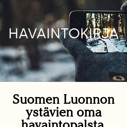
HAVAINTOKIRJA
Suomen Luonnon
ystävien oma
havaintopalsta.