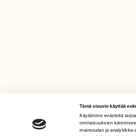
Tämä sivusto käyttää eväs
Käytämme evästeitä tarjoa
LEHTI
ominaisuuksien tukemisee
Uusin lehti
mainosalan ja analytiikka