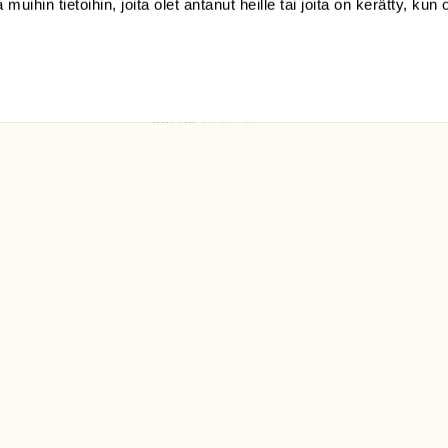
 muihin tietoihin, joita olet antanut heille tai joita on kerätty, kun 
(09) 228 08 210 (arkisin
klo 9-15)
Suomen
Luonto/tilaajapalvelu
Sörnäistenkatu 1
00580 Helsinki
ELU­
YHTEYSTIEDOT
ntaja on
Palautelomake
Yhteystiedot
palaute@suomenluonto.fi
Suomen Luonto
Sörnäistenkatu 1
00580 Helsinki
Mediatiedot
Tietosuojaseloste