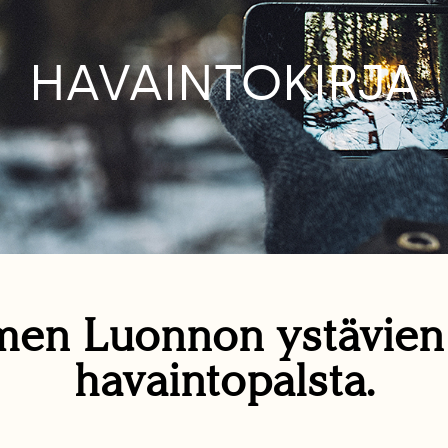
HAVAINTOKIRJA
en Luonnon ystävie
havaintopalsta.