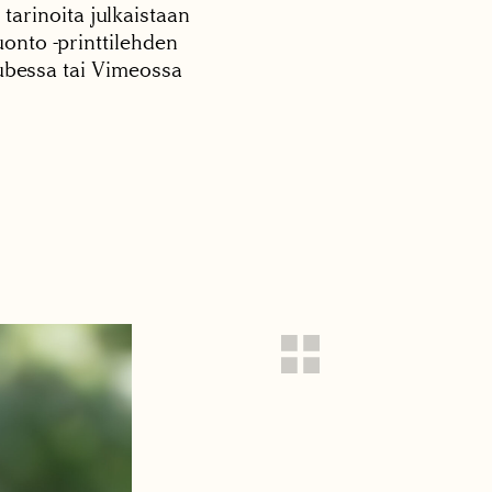
 tarinoita julkaistaan
onto -printtilehden
tubessa tai Vimeossa