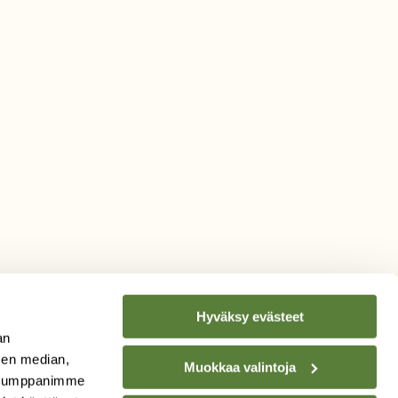
Hyväksy evästeet
an
sen median,
Muokkaa valintoja
. Kumppanimme
TILAA
SUOMEN