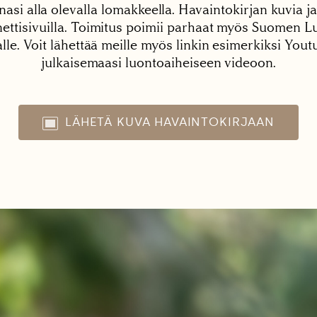
nasi alla olevalla lomakkeella. Havaintokirjan kuvia ja
tisivuilla. Toimitus poimii parhaat myös Suomen Lu
alle. Voit lähettää meille myös linkin esimerkiksi You
julkaisemaasi luontoaiheiseen videoon.
LÄHETÄ KUVA HAVAINTOKIRJAAN