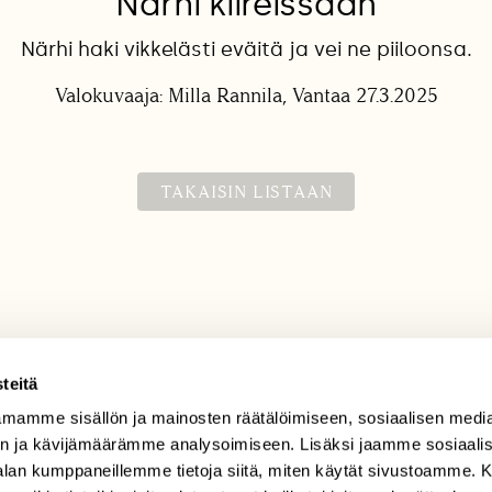
Närhi kiireissään
Närhi haki vikkelästi eväitä ja vei ne piiloonsa.
Valokuvaaja: Milla Rannila, Vantaa 27.3.2025
TAKAISIN LISTAAN
teitä
mamme sisällön ja mainosten räätälöimiseen, sosiaalisen medi
TILAAJAPALVELU
n ja kävijämäärämme analysoimiseen. Lisäksi jaamme sosiaali
tilaajapalvelu@sll.fi
-alan kumppaneillemme tietoja siitä, miten käytät sivustoamme