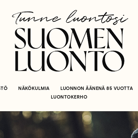
STÖ
NÄKÖKULMIA
LUONNON ÄÄNENÄ 85 VUOTTA
LUONTOKERHO