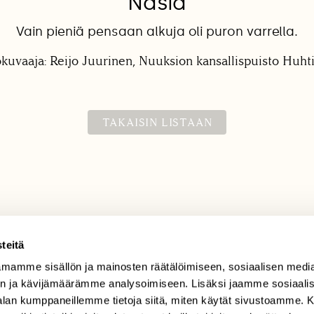
Näsiä
Vain pieniä pensaan alkuja oli puron varrella.
okuvaaja: Reijo Juurinen, Nuuksion kansallispuisto Huht
TAKAISIN LISTAAN
teitä
mamme sisällön ja mainosten räätälöimiseen, sosiaalisen medi
TILAAJAPALVELU
n ja kävijämäärämme analysoimiseen. Lisäksi jaamme sosiaali
tilaajapalvelu@sll.fi
-alan kumppaneillemme tietoja siitä, miten käytät sivustoamme