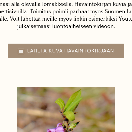
nasi alla olevalla lomakkeella. Havaintokirjan kuvia ja
tisivuilla. Toimitus poimii parhaat myös Suomen Lu
alle. Voit lähettää meille myös linkin esimerkiksi You
julkaisemaasi luontoaiheiseen videoon.
LÄHETÄ KUVA HAVAINTOKIRJAAN