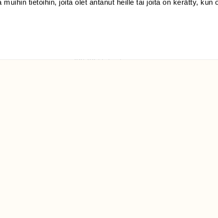
 muihin tietoihin, joita olet antanut heille tai joita on kerätty, kun 
(09) 228 08 210 (arkisin
klo 9-15)
Suomen
Luonto/tilaajapalvelu
Sörnäistenkatu 1
00580 Helsinki
ELU­
YHTEYSTIEDOT
ntaja on
Palautelomake
Yhteystiedot
palaute@suomenluonto.fi
Suomen Luonto
Sörnäistenkatu 1
00580 Helsinki
Mediatiedot
Tietosuojaseloste