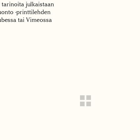
 tarinoita julkaistaan
onto -printtilehden
tubessa tai Vimeossa