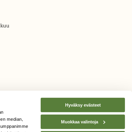
ikuu
Hyväksy evästeet
an
sen median,
Muokkaa valintoja
. Kumppanimme
TILAA
SUOMEN