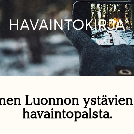
HAVAINTOKIRJA
en Luonnon ystävie
havaintopalsta.