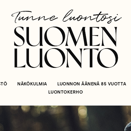
STÖ
NÄKÖKULMIA
LUONNON ÄÄNENÄ 85 VUOTTA
LUONTOKERHO