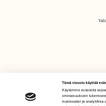
Val
Tämä sivusto käyttää eväs
Käytämme evästeitä tarjoa
LEHTI
ominaisuuksien tukemisee
Uusin lehti
mainosalan ja analytiikka