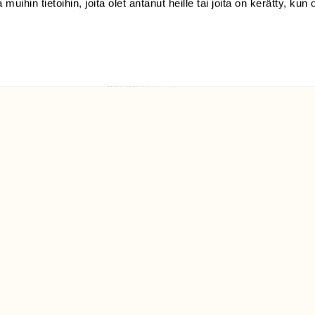
 muihin tietoihin, joita olet antanut heille tai joita on kerätty, kun 
(09) 228 08 210 (arkisin
klo 9-15)
Suomen
Luonto/tilaajapalvelu
Sörnäistenkatu 1
00580 Helsinki
ELU­
YHTEYSTIEDOT
ntaja on
Palautelomake
Yhteystiedot
palaute@suomenluonto.fi
Suomen Luonto
Sörnäistenkatu 1
00580 Helsinki
Mediatiedot
Tietosuojaseloste