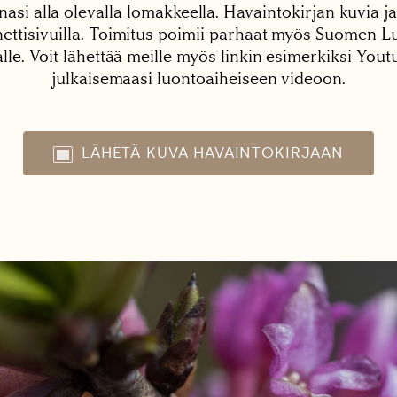
nasi alla olevalla lomakkeella. Havaintokirjan kuvia ja
tisivuilla. Toimitus poimii parhaat myös Suomen Lu
alle. Voit lähettää meille myös linkin esimerkiksi You
julkaisemaasi luontoaiheiseen videoon.
LÄHETÄ KUVA HAVAINTOKIRJAAN