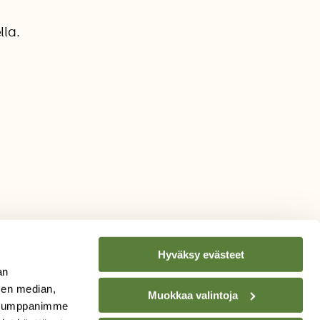
lla.
Hyväksy evästeet
an
sen median,
Muokkaa valintoja
. Kumppanimme
TILAA
SUOMEN