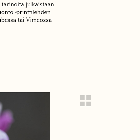
 tarinoita julkaistaan
onto -printtilehden
tubessa tai Vimeossa