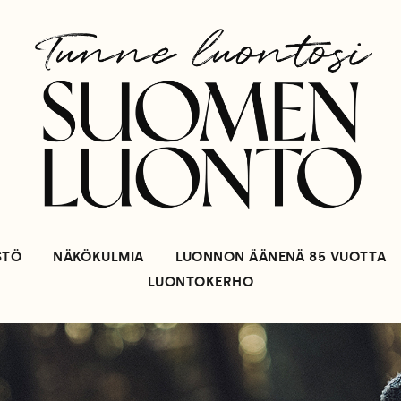
STÖ
NÄKÖKULMIA
LUONNON ÄÄNENÄ 85 VUOTTA
LUONTOKERHO