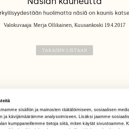
Näsiän kauneutta
kyllisyydestään huolimatta näsiä on kaunis katse
Valokuvaaja: Merja Ollikainen, Kuusankoski 19.4.2017
TAKAISIN LISTAAN
teitä
mamme sisällön ja mainosten räätälöimiseen, sosiaalisen medi
TILAAJAPALVELU
n ja kävijämäärämme analysoimiseen. Lisäksi jaamme sosiaali
tilaajapalvelu@sll.fi
-alan kumppaneillemme tietoja siitä, miten käytät sivustoamme