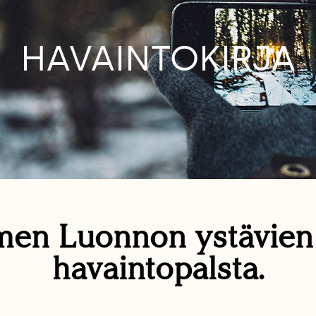
HAVAINTOKIRJA
en Luonnon ystävie
havaintopalsta.