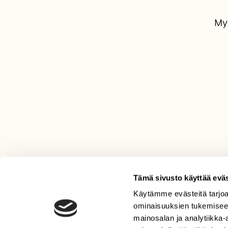
Myr
Tämä sivusto käyttää eväs
Käytämme evästeitä tarjoa
LEHTI
ominaisuuksien tukemisee
Uusin lehti
mainosalan ja analytiikka