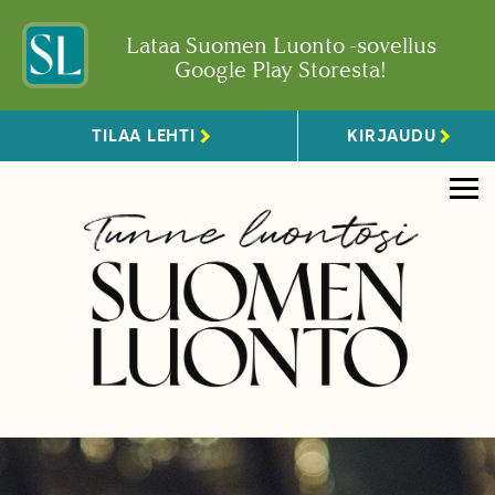
Lataa Suomen Luonto -sovellus
Google Play Storesta!
TILAA LEHTI
KIRJAUDU