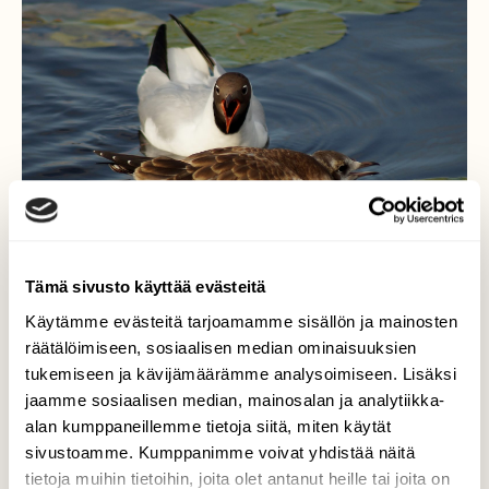
Tämä sivusto käyttää evästeitä
Käytämme evästeitä tarjoamamme sisällön ja mainosten
räätälöimiseen, sosiaalisen median ominaisuuksien
tukemiseen ja kävijämäärämme analysoimiseen. Lisäksi
Naurulokkeja naurattaa
jaamme sosiaalisen median, mainosalan ja analytiikka-
alan kumppaneillemme tietoja siitä, miten käytät
Iltauinnilla naurulokki emo poikasensa
kanssa, yhteinen nauruhetki, jos sitä
sivustoamme. Kumppanimme voivat yhdistää näitä
mekkalaa nyt nauruksi voi kutsua.
tietoja muihin tietoihin, joita olet antanut heille tai joita on