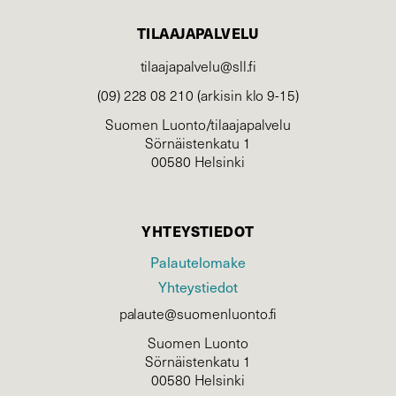
TILAAJAPALVELU
tilaajapalvelu@sll.fi
(09) 228 08 210 (arkisin klo 9-15)
Suomen Luonto/tilaajapalvelu
Sörnäistenkatu 1
00580 Helsinki
YHTEYSTIEDOT
Palautelomake
Yhteystiedot
palaute@suomenluonto.fi
Suomen Luonto
Sörnäistenkatu 1
00580 Helsinki