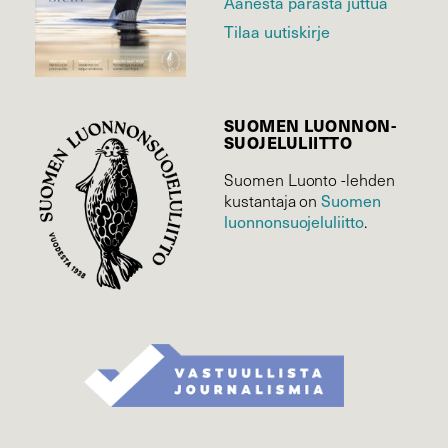
Äänestä parasta juttua
Tilaa uutiskirje
SUOMEN LUONNON­
SUOJELU­LIITTO
Suomen Luonto -lehden
Suomen
kustantaja on
luonnonsuojelu­liitto
.