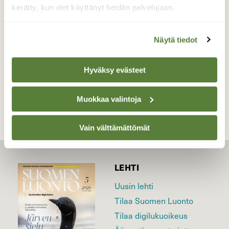
kerätty, kun olet käyttänyt heidän palvelujaan.
Valokuvaaja: Maarit Siitonen, Palokka, Jyväskylä
11.7.15
Näytä tiedot
Hyväksy evästeet
TAKAISIN LISTAAN
Muokkaa valintoja
Vain välttämättömät
LEHTI
Uusin lehti
Tilaa Suomen Luonto
Tilaa digilukuoikeus