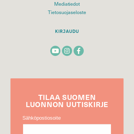
Mediatiedot
Tietosuojaseloste
KIRJAUDU
TILAA
SUOMEN
LUONNON
UUTIS­KIRJE
Sähköpostiosoite