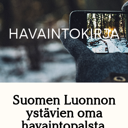
HAVAINTOKIRJA
Suomen Luonnon
ystävien oma
havaintopalsta.