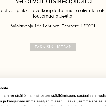
Ne olivat alsikeapiloita
tä olivat pinkkejä valkoapiloita, mutta olivatkin als
joutomaa-alueella.
Valokuvaaja: Irja Lehtinen, Tampere 4.7.2024
TAKAISIN LISTAAN
teitä
mamme sisällön ja mainosten räätälöimiseen, sosiaalisen medi
TILAAJAPALVELU
n ja kävijämäärämme analysoimiseen. Lisäksi jaamme sosiaali
tilaajapalvelu@sll.fi