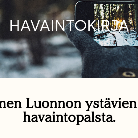
HAVAINTOKIRJA
en Luonnon ystävie
havaintopalsta.