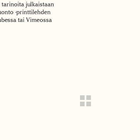
 tarinoita julkaistaan
onto -printtilehden
tubessa tai Vimeossa