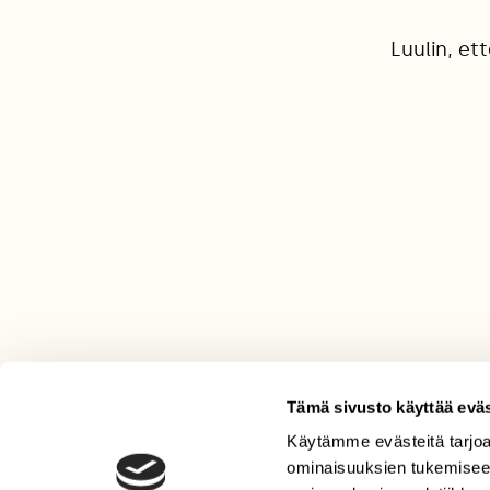
Luulin, et
Tämä sivusto käyttää eväs
Käytämme evästeitä tarjoa
LEHTI
ominaisuuksien tukemisee
Uusin lehti