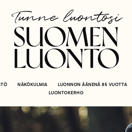
STÖ
NÄKÖKULMIA
LUONNON ÄÄNENÄ 85 VUOTTA
LUONTOKERHO