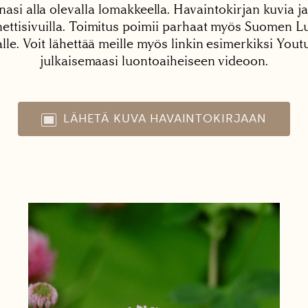
nasi alla olevalla lomakkeella. Havaintokirjan kuvia ja
tisivuilla. Toimitus poimii parhaat myös Suomen Lu
alle. Voit lähettää meille myös linkin esimerkiksi You
julkaisemaasi luontoaiheiseen videoon.
LÄHETÄ KUVA HAVAINTOKIRJAAN