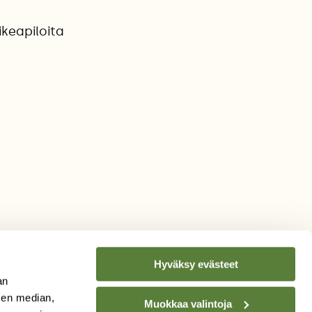
ikeapiloita
Hyväksy evästeet
an
sen median,
Muokkaa valintoja