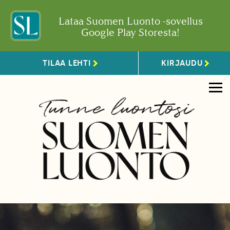
Lataa Suomen Luonto -sovellus
Google Play Storesta!
TILAA LEHTI
KIRJAUDU