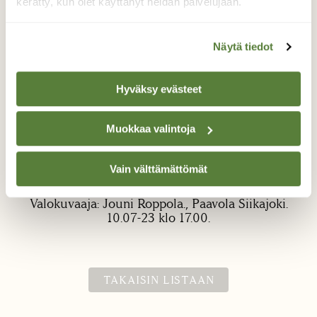
kerätty, kun olet käyttänyt heidän palvelujaan.
Näytä tiedot
Hyväksy evästeet
Neidonkorento.
Muokkaa valintoja
Siikajoessa soudellessa huomasin hienon
Vain välttämättömät
kuvauskohteen.
Valokuvaaja: Jouni Roppola., Paavola Siikajoki.
10.07-23 klo 17.00.
TAKAISIN LISTAAN