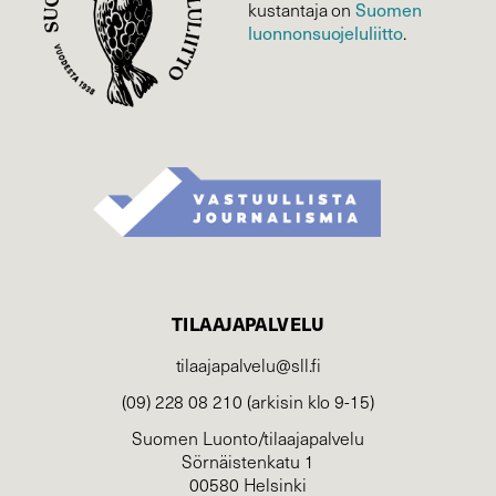
kustantaja on
Suomen
luonnonsuojelu­liitto
.
TILAAJAPALVELU
tilaajapalvelu@sll.fi
(09) 228 08 210 (arkisin klo 9-15)
Suomen Luonto/tilaajapalvelu
Sörnäistenkatu 1
00580 Helsinki