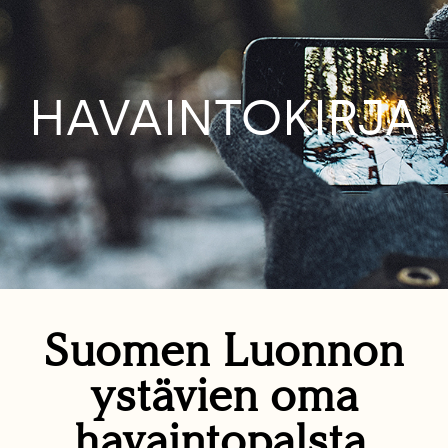
HAVAINTOKIRJA
Suomen Luonnon
ystävien oma
havaintopalsta.