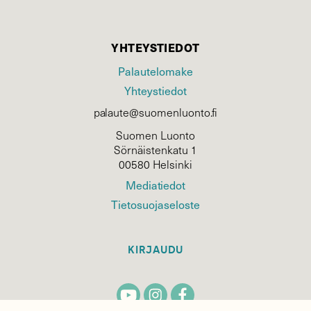
YHTEYSTIEDOT
Palautelomake
Yhteystiedot
palaute@suomenluonto.fi
Suomen Luonto
Sörnäistenkatu 1
00580 Helsinki
Mediatiedot
Tietosuojaseloste
KIRJAUDU