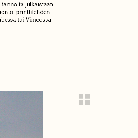
 tarinoita julkaistaan
onto -printtilehden
tubessa tai Vimeossa