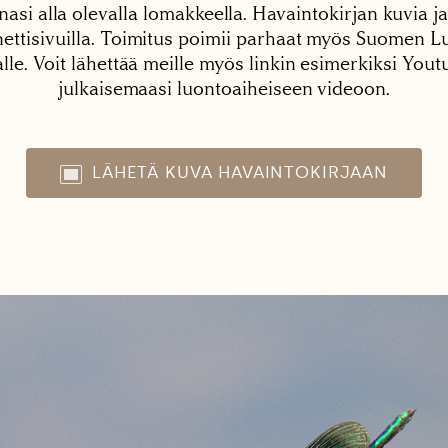
nasi alla olevalla lomakkeella. Havaintokirjan kuvia ja
tisivuilla. Toimitus poimii parhaat myös Suomen Lu
alle. Voit lähettää meille myös linkin esimerkiksi You
julkaisemaasi luontoaiheiseen videoon.
LÄHETÄ KUVA HAVAINTOKIRJAAN