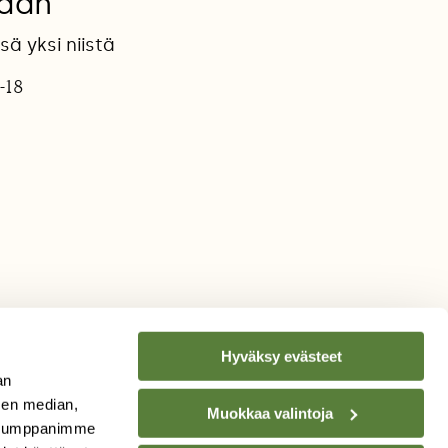
laan
ä yksi niistä
-18
Hyväksy evästeet
an
sen median,
Muokkaa valintoja
. Kumppanimme
TILAA
SUOMEN