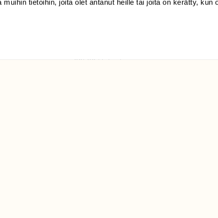
 muihin tietoihin, joita olet antanut heille tai joita on kerätty, kun 
(09) 228 08 210 (arkisin
klo 9-15)
Suomen
Luonto/tilaajapalvelu
Sörnäistenkatu 1
00580 Helsinki
ELU­
YHTEYSTIEDOT
ntaja on
Palautelomake
Yhteystiedot
palaute@suomenluonto.fi
Suomen Luonto
Sörnäistenkatu 1
00580 Helsinki
Mediatiedot
Tietosuojaseloste