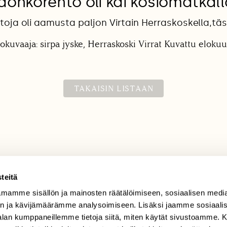
donkorento oli kai kosiomatkal
oja oli aamusta paljon Virtain Herraskoskella,täss
okuvaaja: sirpa jyske, Herraskoski Virrat Kuvattu elokuu
TAKAISIN LISTAAN
teitä
mamme sisällön ja mainosten räätälöimiseen, sosiaalisen medi
TILAAJAPALVELU
n ja kävijämäärämme analysoimiseen. Lisäksi jaamme sosiaali
tilaajapalvelu@sll.fi
-alan kumppaneillemme tietoja siitä, miten käytät sivustoamme