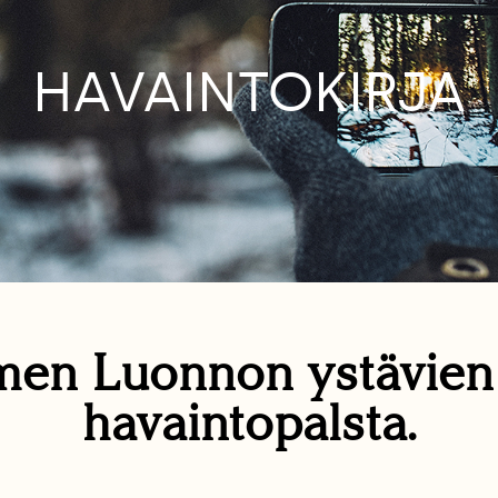
HAVAINTOKIRJA
en Luonnon ystävie
havaintopalsta.