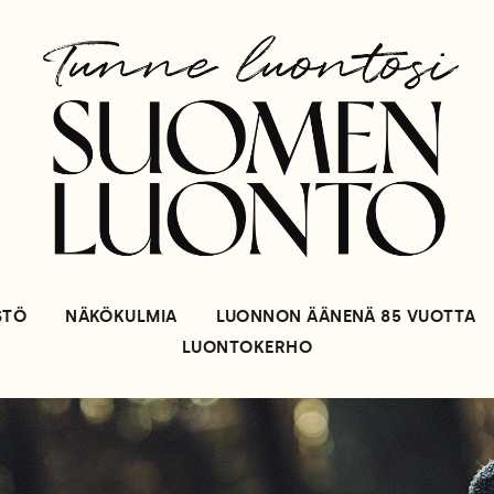
STÖ
NÄKÖKULMIA
LUONNON ÄÄNENÄ 85 VUOTTA
LUONTOKERHO