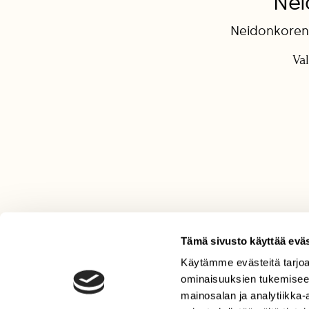
Nei
Neidonkorent
Val
Tämä sivusto käyttää eväs
Käytämme evästeitä tarjoa
LEHTI
ominaisuuksien tukemisee
Uusin lehti
mainosalan ja analytiikka