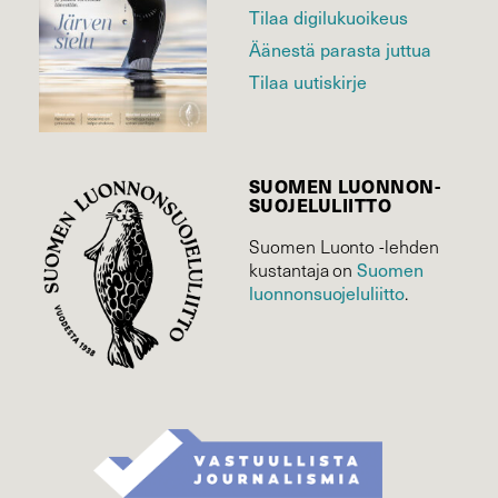
Tilaa digilukuoikeus
Äänestä parasta juttua
Tilaa uutiskirje
SUOMEN LUONNON­
SUOJELU­LIITTO
Suomen Luonto -lehden
Suomen
kustantaja on
luonnonsuojelu­liitto
.