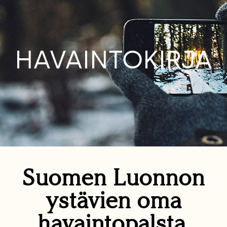
HAVAINTOKIRJA
Suomen Luonnon
ystävien oma
havaintopalsta.