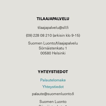
TILAAJAPALVELU
tilaajapalvelu@sll.fi
(09) 228 08 210 (arkisin klo 9-15)
Suomen Luonto/tilaajapalvelu
Sörnäistenkatu 1
00580 Helsinki
YHTEYSTIEDOT
Palautelomake
Yhteystiedot
palaute@suomenluonto.fi
Suomen Luonto