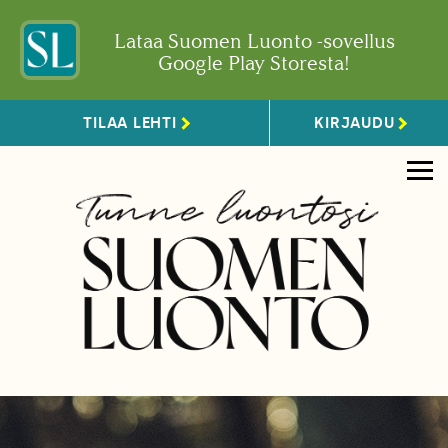
Lataa Suomen Luonto -sovellus
Google Play Storesta!
TILAA LEHTI
KIRJAUDU