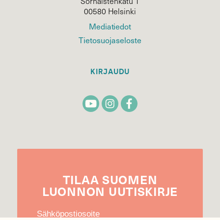
Sörnäistenkatu 1
00580 Helsinki
Mediatiedot
Tietosuojaseloste
KIRJAUDU
TILAA
SUOMEN
LUONNON
UUTIS­KIRJE
Sähköpostiosoite