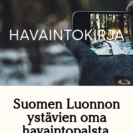
HAVAINTOKIRJA
Suomen Luonnon
ystävien oma
havaintopalsta.