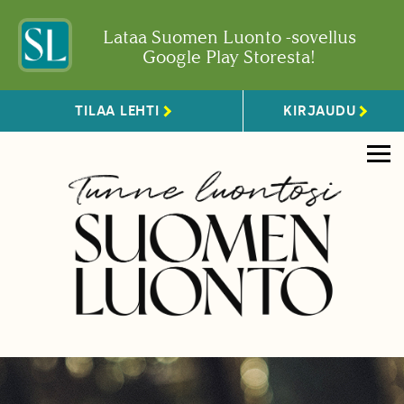
Lataa Suomen Luonto -sovellus
Google Play Storesta!
TILAA LEHTI
KIRJAUDU