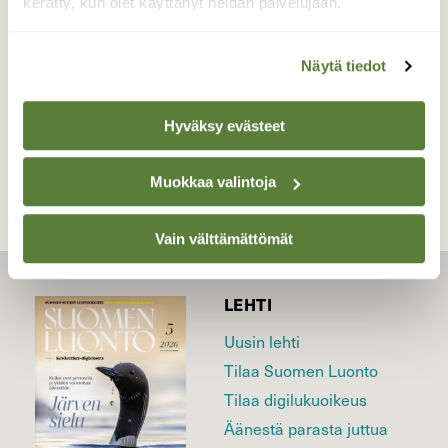
kerätty, kun olet käyttänyt heidän palvelujaan.
Valokuvaaja: Markku Pelkonen, Jyväskylä
20.04.2023
Näytä tiedot
TAKAISIN LISTAAN
Hyväksy evästeet
Muokkaa valintoja
Vain välttämättömät
LEHTI
Uusin lehti
Tilaa Suomen Luonto
Tilaa digilukuoikeus
Äänestä parasta juttua