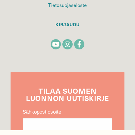
Tietosuojaseloste
KIRJAUDU
TILAA
SUOMEN
LUONNON
UUTIS­KIRJE
Sähköpostiosoite