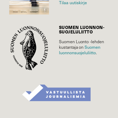
Tilaa uutiskirje
SUOMEN LUONNON­
SUOJELU­LIITTO
Suomen Luonto -lehden
kustantaja on
Suomen
luonnonsuojelu­liitto
.