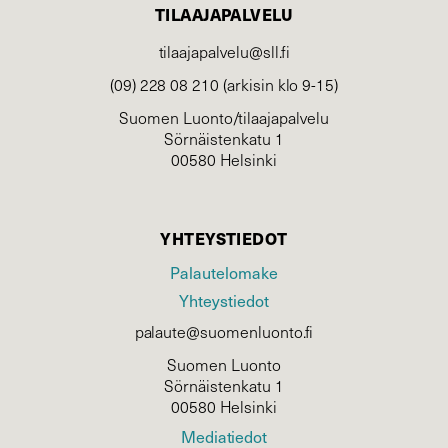
TILAAJAPALVELU
tilaajapalvelu@sll.fi
(09) 228 08 210 (arkisin klo 9-15)
Suomen Luonto/tilaajapalvelu
Sörnäistenkatu 1
00580 Helsinki
YHTEYSTIEDOT
Palautelomake
Yhteystiedot
palaute@suomenluonto.fi
Suomen Luonto
Sörnäistenkatu 1
00580 Helsinki
Mediatiedot