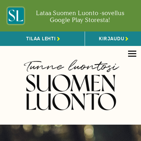
Lataa Suomen Luonto -sovellus
Google Play Storesta!
TILAA LEHTI
KIRJAUDU