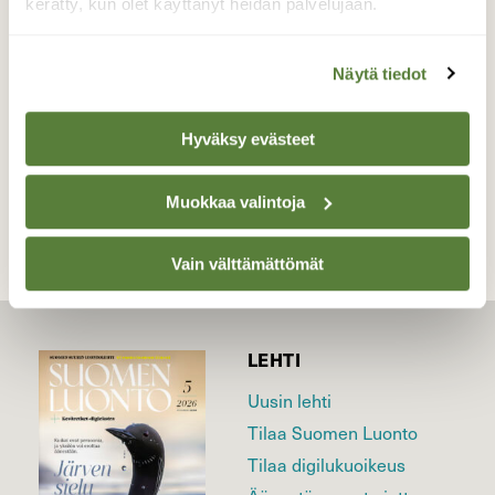
kerätty, kun olet käyttänyt heidän palvelujaan.
Valokuvaaja: Liisa Niiva-Korpela, Taipalsaari
27.7.2024
Näytä tiedot
Hyväksy evästeet
TAKAISIN LISTAAN
Muokkaa valintoja
Vain välttämättömät
LEHTI
Uusin lehti
Tilaa Suomen Luonto
Tilaa digilukuoikeus