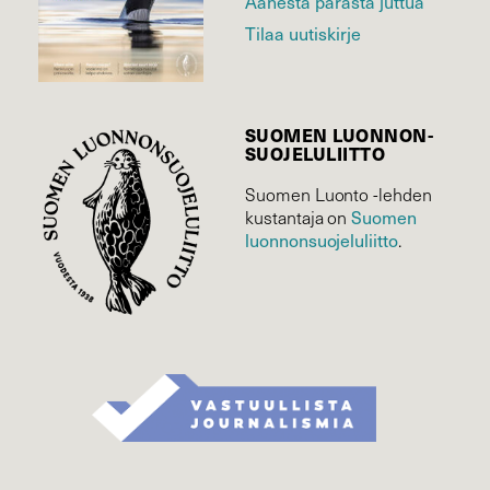
Äänestä parasta juttua
Tilaa uutiskirje
SUOMEN LUONNON­
SUOJELU­LIITTO
Suomen Luonto -lehden
Suomen
kustantaja on
luonnonsuojelu­liitto
.