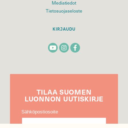
Mediatiedot
Tietosuojaseloste
KIRJAUDU
TILAA
SUOMEN
LUONNON
UUTIS­KIRJE
Sähköpostiosoite