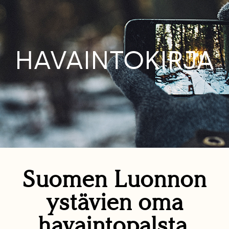
HAVAINTOKIRJA
Suomen Luonnon
ystävien oma
havaintopalsta.