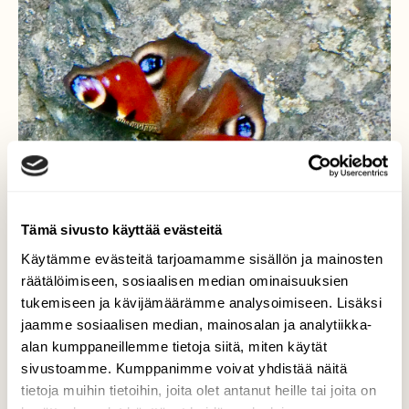
Tämä sivusto käyttää evästeitä
Käytämme evästeitä tarjoamamme sisällön ja mainosten
räätälöimiseen, sosiaalisen median ominaisuuksien
tukemiseen ja kävijämäärämme analysoimiseen. Lisäksi
jaamme sosiaalisen median, mainosalan ja analytiikka-
Neitoperhonen
alan kumppaneillemme tietoja siitä, miten käytät
sivustoamme. Kumppanimme voivat yhdistää näitä
Neitoperhonen löysi kiven seinämältä hyvän
tietoja muihin tietoihin, joita olet antanut heille tai joita on
oleskelupaikan.