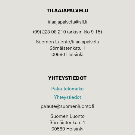
TILAAJAPALVELU
tilaajapalvelu@sll.fi
(09) 228 08 210 (arkisin klo 9-15)
Suomen Luonto/tilaajapalvelu
Sörnäistenkatu 1
00580 Helsinki
YHTEYSTIEDOT
Palautelomake
Yhteystiedot
palaute@suomenluonto.fi
Suomen Luonto
Sörnäistenkatu 1
00580 Helsinki