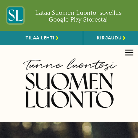
Lataa Suomen Luonto -sovellus
Google Play Storesta!
TILAA LEHTI
KIRJAUDU