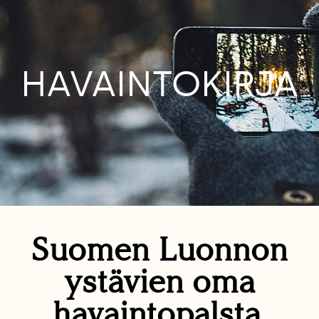
HAVAINTOKIRJA
Suomen Luonnon
ystävien oma
havaintopalsta.