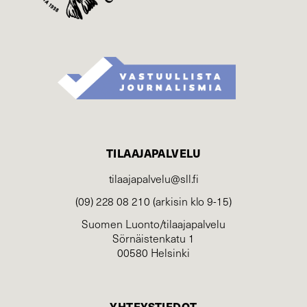
TILAAJAPALVELU
tilaajapalvelu@sll.fi
(09) 228 08 210 (arkisin klo 9-15)
Suomen Luonto/tilaajapalvelu
Sörnäistenkatu 1
00580 Helsinki
YHTEYSTIEDOT