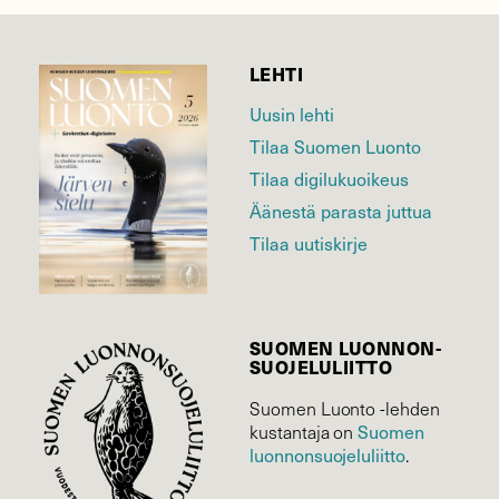
LEHTI
Uusin lehti
Tilaa Suomen Luonto
Tilaa digilukuoikeus
Äänestä parasta juttua
Tilaa uutiskirje
SUOMEN LUONNON­
SUOJELU­LIITTO
Suomen Luonto -lehden
Suomen
kustantaja on
luonnonsuojelu­liitto
.