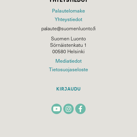
Palautelomake
Yhteystiedot
palaute@suomenluonto.fi
Suomen Luonto
Sörnäistenkatu 1
00580 Helsinki
Mediatiedot
Tietosuojaseloste
KIRJAUDU