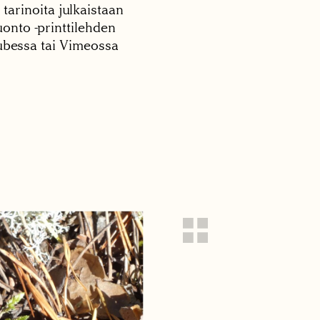
 tarinoita julkaistaan
onto -printtilehden
tubessa tai Vimeossa