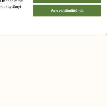
. Kumppanimme
Sähköpostiosoite
olet käyttänyt
Vain välttämättömät
Hyväksyn tietojeni käytön
uutiskirjeen lähettämiseen
Tietosuojaseloste