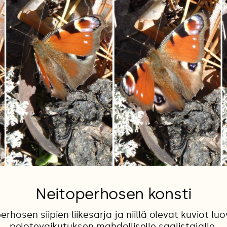
Neitoperhosen konsti
rhosen siipien liikesarja ja niillä olevat kuviot lu
pelotevaikutuksen mahdolliselle saalistajalle.