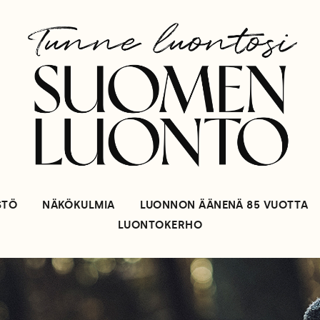
STÖ
NÄKÖKULMIA
LUONNON ÄÄNENÄ 85 VUOTTA
LUONTOKERHO