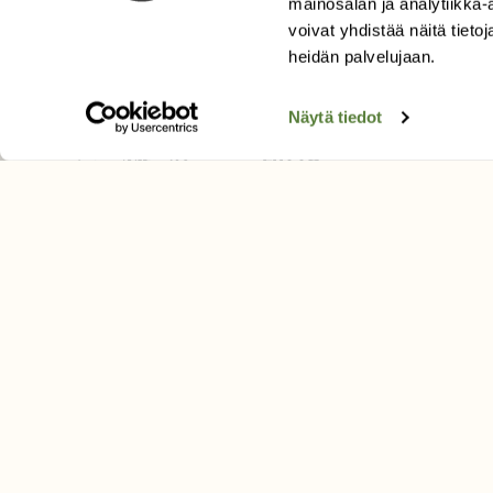
mainosalan ja analytiikka
Äänestä parasta juttua
voivat yhdistää näitä tietoja
Tilaa uutiskirje
heidän palvelujaan.
Näytä tiedot
SUOMEN LUONNON­SUOJ
LIITTO
Suomen Luonto -lehden kusta
Suomen luonnonsuojelu­liitto
.