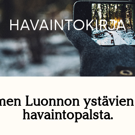
HAVAINTOKIRJA
en Luonnon ystävie
havaintopalsta.