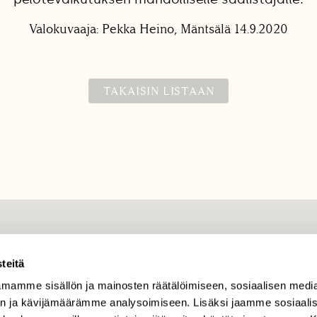
Valokuvaaja: Pekka Heino, Mäntsälä 14.9.2020
TAKAISIN LISTAAN
TILAAJAPALVELU
teitä
tilaajapalvelu@sll.fi
mamme sisällön ja mainosten räätälöimiseen, sosiaalisen medi
(09) 228 08 210 (arkisin
n ja kävijämäärämme analysoimiseen. Lisäksi jaamme sosiaali
klo 9-15)