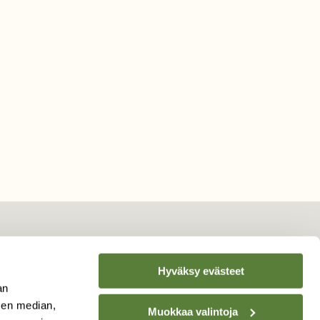
Hyväksy evästeet
TILAA
SUOMEN
an
LUONNON
UUTIS­KIRJE
sen median,
Muokkaa valintoja