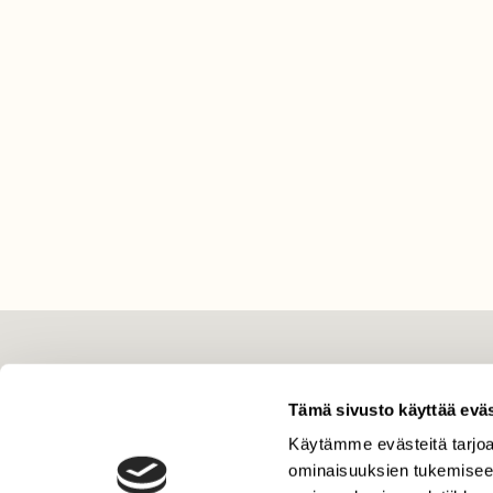
LEHTI
Tämä sivusto käyttää eväs
Uusin lehti
Tilaa Suomen Luonto
Käytämme evästeitä tarjoa
ominaisuuksien tukemisee
Tilaa digilukuoikeus