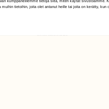
-alan kumppaneillemme tietoja siitä, miten käytät sivustoamme
Suomen
 muihin tietoihin, joita olet antanut heille tai joita on kerätty, kun 
Luonto/tilaajapalvelu
Sörnäistenkatu 1
00580 Helsinki
ELU­
YHTEYSTIEDOT
ntaja on
Palautelomake
Yhteystiedot
palaute@suomenluonto.fi
Suomen Luonto
Sörnäistenkatu 1
00580 Helsinki
Mediatiedot
Tietosuojaseloste