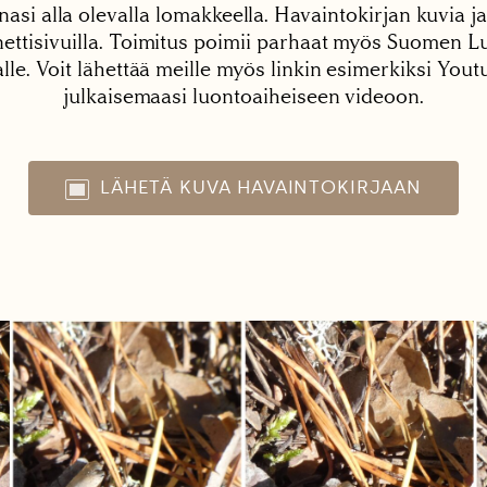
nasi alla olevalla lomakkeella. Havaintokirjan kuvia ja
tisivuilla. Toimitus poimii parhaat myös Suomen Lu
alle. Voit lähettää meille myös linkin esimerkiksi You
julkaisemaasi luontoaiheiseen videoon.
LÄHETÄ KUVA HAVAINTOKIRJAAN