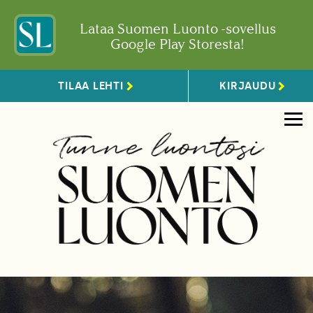
Lataa Suomen Luonto -sovellus
Google Play Storesta!
TILAA LEHTI
KIRJAUDU