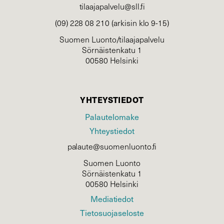
tilaajapalvelu@sll.fi
(09) 228 08 210 (arkisin klo 9-15)
Suomen Luonto/tilaajapalvelu
Sörnäistenkatu 1
00580 Helsinki
YHTEYSTIEDOT
Palautelomake
Yhteystiedot
palaute@suomenluonto.fi
Suomen Luonto
Sörnäistenkatu 1
00580 Helsinki
Mediatiedot
Tietosuojaseloste