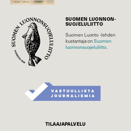
SUOMEN LUONNON­
SUOJELU­LIITTO
Suomen Luonto -lehden
kustantaja on
Suomen
luonnonsuojelu­liitto
.
TILAAJAPALVELU