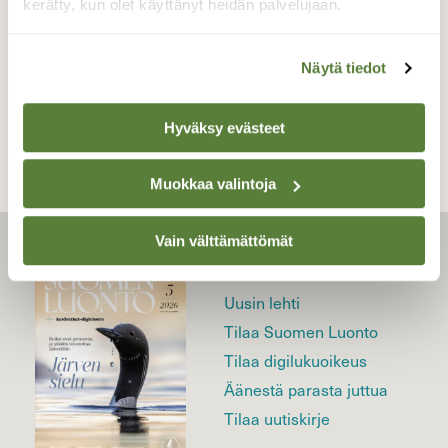
kerätty, kun olet käyttänyt heidän palvelujaan.
Näytä tiedot
TAKAISIN LISTAAN
Hyväksy evästeet
Muokkaa valintoja
Vain välttämättömät
LEHTI
Uusin lehti
Tilaa Suomen Luonto
Tilaa digilukuoikeus
Äänestä parasta juttua
Tilaa uutiskirje