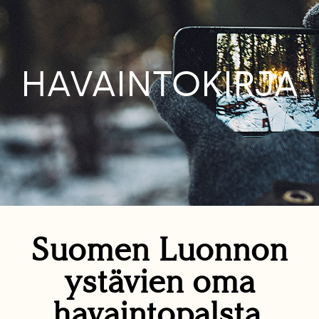
HAVAINTOKIRJA
Suomen Luonnon
ystävien oma
havaintopalsta.