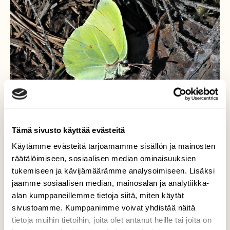
Tämä sivusto käyttää evästeitä
Käytämme evästeitä tarjoamamme sisällön ja mainosten
Niin keväistä..
räätälöimiseen, sosiaalisen median ominaisuuksien
tukemiseen ja kävijämäärämme analysoimiseen. Lisäksi
..sitruunaperhosen liihottelua
jaamme sosiaalisen median, mainosalan ja analytiikka-
kevätauringossa ja välillä hetken pysähdys
alan kumppaneillemme tietoja siitä, miten käytät
varvulla tai maassa . Lahti 1.4.-21
sivustoamme. Kumppanimme voivat yhdistää näitä
tietoja muihin tietoihin, joita olet antanut heille tai joita on
Valokuvaaja: Arja Valtonen, Lahti 1.4.2021