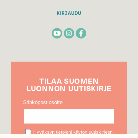
KIRJAUDU
TILAA
SUOMEN
LUONNON
UUTIS­KIRJE
Sähköpostiosoite
Hyväksyn tietojeni käytön uutiskirjeen
lähettämiseen