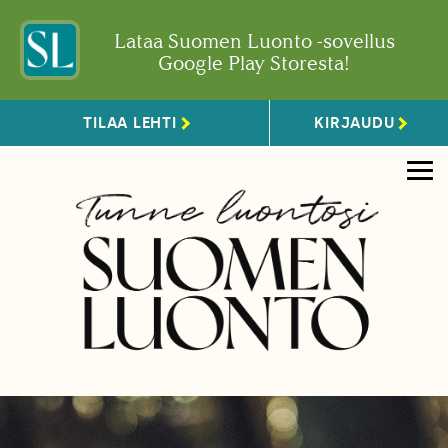
Lataa Suomen Luonto -sovellus
Google Play Storesta!
TILAA LEHTI
KIRJAUDU