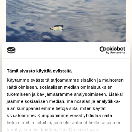
Tämä sivusto käyttää evästeitä
Käytämme evästeitä tarjoamamme sisällön ja mainosten
räätälöimiseen, sosiaalisen median ominaisuuksien
Niin sinistä...
tukemiseen ja kävijämäärämme analysoimiseen. Lisäksi
jaamme sosiaalisen median, mainosalan ja analytiikka-
...lip..lap..liplatusta...
alan kumppaneillemme tietoja siitä, miten käytät
Valokuvaaja: Arja Valtonen, Arkiomaanjärvi,Hollola
sivustoamme. Kumppanimme voivat yhdistää näitä
13.8.2019
tietoja muihin tietoihin, joita olet antanut heille tai joita on
kerätty, kun olet käyttänyt heidän palvelujaan.