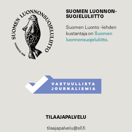
SUOMEN LUONNON­
SUOJELU­LIITTO
Suomen Luonto -lehden
kustantaja on
Suomen
luonnonsuojelu­liitto
.
TILAAJAPALVELU
tilaajapalvelu@sll.fi