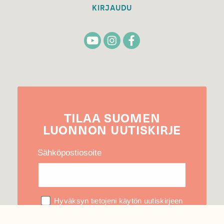
KIRJAUDU
TILAA
SUOMEN
LUONNON
UUTIS­KIRJE
Sähköpostiosoite
Hyväksyn tietojeni käytön uutiskirjeen
lähettämiseen