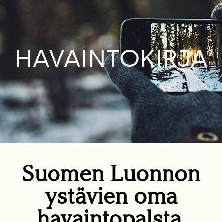
HAVAINTOKIRJA
Suomen Luonnon
ystävien oma
havaintopalsta.