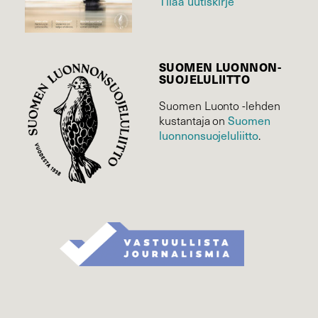
Tilaa uutiskirje
SUOMEN LUONNON­
SUOJELU­LIITTO
Suomen Luonto -lehden
kustantaja on
Suomen
luonnonsuojelu­liitto
.