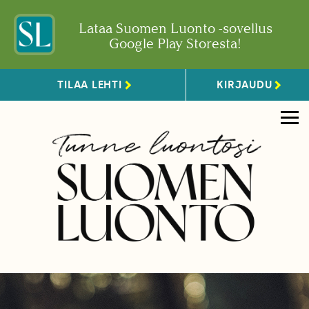
Lataa Suomen Luonto -sovellus
Google Play Storesta!
TILAA LEHTI
KIRJAUDU