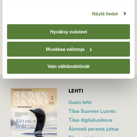
Valokuvaaja: Kari Saarinen, Lempäälä 27.3.2017
Näytä tiedot
Hyväksy evästeet
TAKAISIN LISTAAN
Muokkaa valintoja
Vain välttämättömät
LEHTI
Uusin lehti
Tilaa Suomen Luonto
Tilaa digilukuoikeus
Äänestä parasta juttua