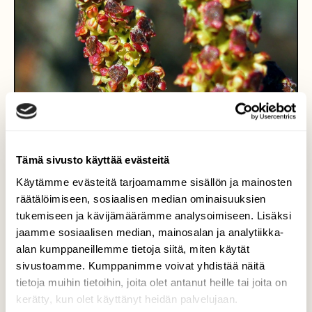
Tämä sivusto käyttää evästeitä
Käytämme evästeitä tarjoamamme sisällön ja mainosten
räätälöimiseen, sosiaalisen median ominaisuuksien
tukemiseen ja kävijämäärämme analysoimiseen. Lisäksi
jaamme sosiaalisen median, mainosalan ja analytiikka-
alan kumppaneillemme tietoja siitä, miten käytät
Niiskukausi
sivustoamme. Kumppanimme voivat yhdistää näitä
tietoja muihin tietoihin, joita olet antanut heille tai joita on
Niiskukausi on menossa. Kuvattu 27.3.2017.
kerätty, kun olet käyttänyt heidän palvelujaan.