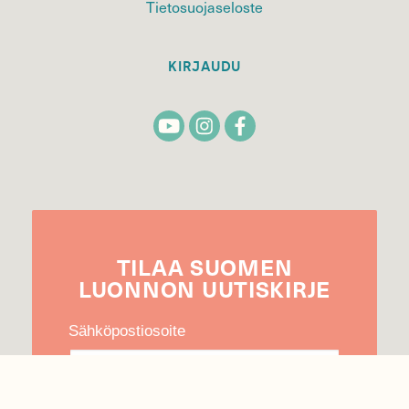
Tietosuojaseloste
KIRJAUDU
TILAA
SUOMEN
LUONNON
UUTIS­KIRJE
Sähköpostiosoite