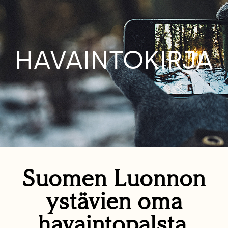
HAVAINTOKIRJA
Suomen Luonnon
ystävien oma
havaintopalsta.