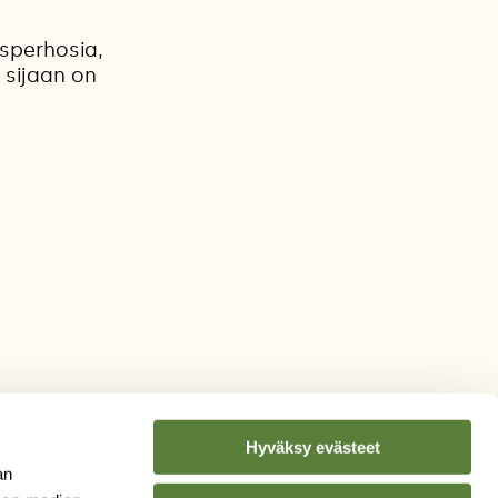
sperhosia,
 sijaan on
Hyväksy evästeet
an