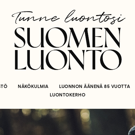
STÖ
NÄKÖKULMIA
LUONNON ÄÄNENÄ 85 VUOTTA
LUONTOKERHO