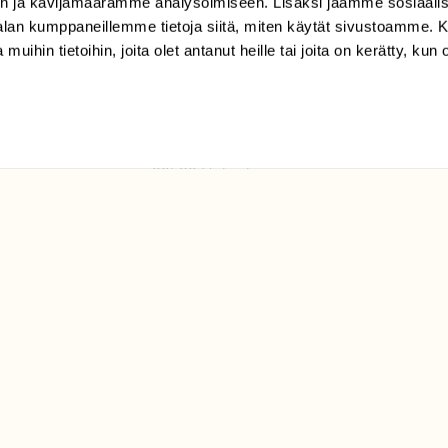
n ja kävijämäärämme analysoimiseen. Lisäksi jaamme sosiaali
tilaajapalvelu@sll.fi
-alan kumppaneillemme tietoja siitä, miten käytät sivustoamme
 muihin tietoihin, joita olet antanut heille tai joita on kerätty, kun 
(09) 228 08 210 (arkisin
klo 9-15)
Suomen
Luonto/tilaajapalvelu
Sörnäistenkatu 1
00580 Helsinki
ELU­
YHTEYSTIEDOT
ntaja on
Palautelomake
Yhteystiedot
palaute@suomenluonto.fi
Suomen Luonto
Sörnäistenkatu 1
00580 Helsinki
Mediatiedot