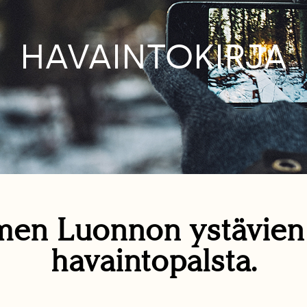
HAVAINTOKIRJA
en Luonnon ystävie
havaintopalsta.