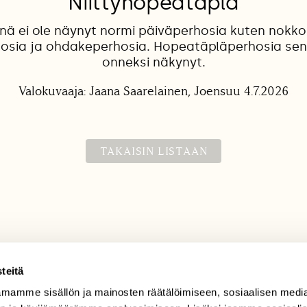
Niittyhopeatäplä
nä ei ole näynyt normi päiväperhosia kuten nokko
osia ja ohdakeperhosia. Hopeatäpläperhosia sen
onneksi näkynyt.
Valokuvaaja: Jaana Saarelainen, Joensuu 4.7.2026
TAKAISIN LISTAAN
teitä
mamme sisällön ja mainosten räätälöimiseen, sosiaalisen medi
TILAAJAPALVELU