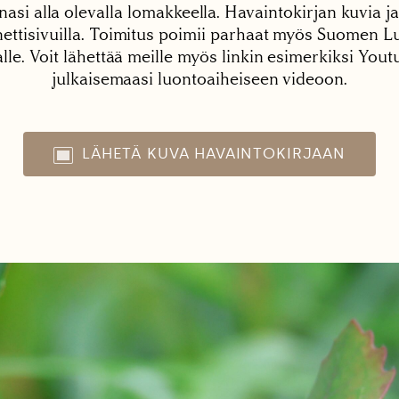
nasi alla olevalla lomakkeella. Havaintokirjan kuvia ja
tisivuilla. Toimitus poimii parhaat myös Suomen Lu
alle. Voit lähettää meille myös linkin esimerkiksi You
julkaisemaasi luontoaiheiseen videoon.
LÄHETÄ KUVA HAVAINTOKIRJAAN