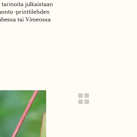
 tarinoita julkaistaan
onto -printtilehden
tubessa tai Vimeossa