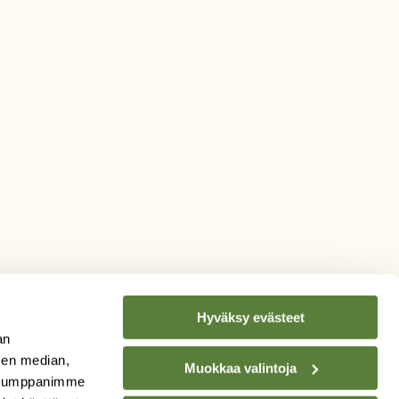
Hyväksy evästeet
an
sen median,
Muokkaa valintoja
. Kumppanimme
TILAA
SUOMEN