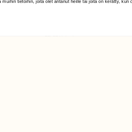
 muihin tietoihin, joita olet antanut heille tai joita on kerätty, kun 
(09) 228 08 210 (arkisin
klo 9-15)
Suomen
Luonto/tilaajapalvelu
Sörnäistenkatu 1
00580 Helsinki
ELU­
YHTEYSTIEDOT
ntaja on
Palautelomake
Yhteystiedot
palaute@suomenluonto.fi
Suomen Luonto
Sörnäistenkatu 1
00580 Helsinki
Mediatiedot
Tietosuojaseloste