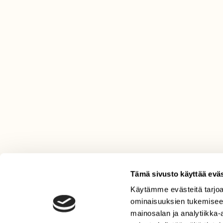
Tämä sivusto käyttää eväs
Käytämme evästeitä tarjoa
LEHTI
ominaisuuksien tukemisee
Uusin lehti
mainosalan ja analytiikka