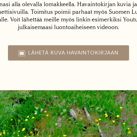
nasi alla olevalla lomakkeella. Havaintokirjan kuvia ja
tisivuilla. Toimitus poimii parhaat myös Suomen Lu
alle. Voit lähettää meille myös linkin esimerkiksi You
julkaisemaasi luontoaiheiseen videoon.
LÄHETÄ KUVA HAVAINTOKIRJAAN