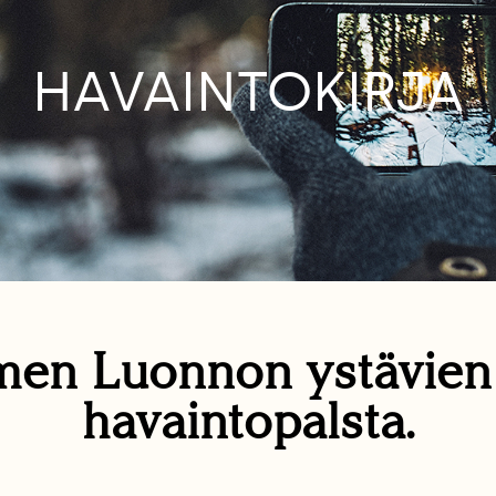
HAVAINTOKIRJA
en Luonnon ystävie
havaintopalsta.