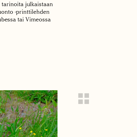
 tarinoita julkaistaan
onto -printtilehden
tubessa tai Vimeossa