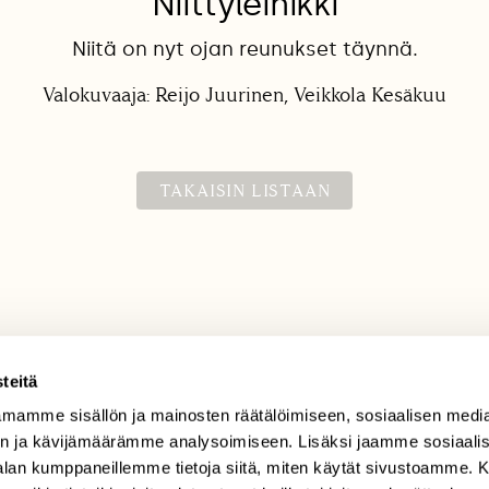
Niittyleinikki
Niitä on nyt ojan reunukset täynnä.
Valokuvaaja: Reijo Juurinen, Veikkola Kesäkuu
TAKAISIN LISTAAN
teitä
mamme sisällön ja mainosten räätälöimiseen, sosiaalisen medi
TILAAJAPALVELU
n ja kävijämäärämme analysoimiseen. Lisäksi jaamme sosiaali
tilaajapalvelu@sll.fi
-alan kumppaneillemme tietoja siitä, miten käytät sivustoamme