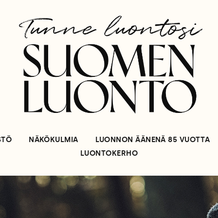
STÖ
NÄKÖKULMIA
LUONNON ÄÄNENÄ 85 VUOTTA
LUONTOKERHO