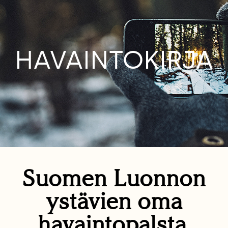
HAVAINTOKIRJA
Suomen Luonnon
ystävien oma
havaintopalsta.