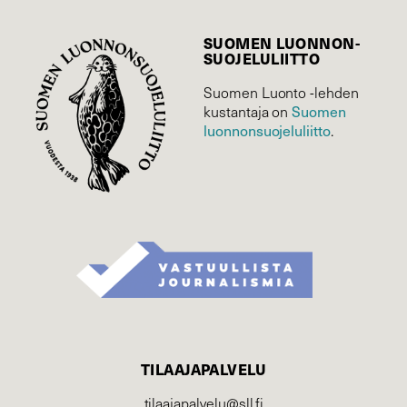
SUOMEN LUONNON­
SUOJELU­LIITTO
Suomen Luonto -lehden
Suomen
kustantaja on
luonnonsuojelu­liitto
.
TILAAJAPALVELU
tilaajapalvelu@sll.fi