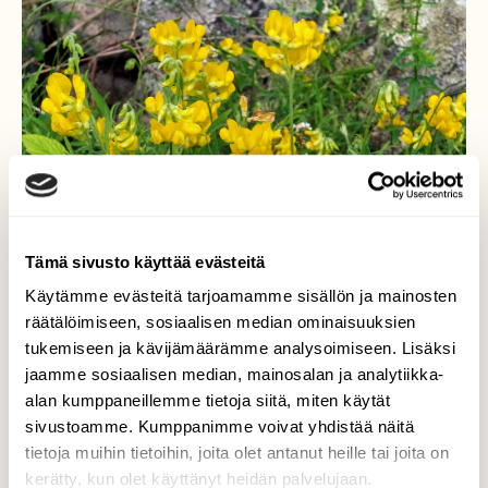
Tämä sivusto käyttää evästeitä
Käytämme evästeitä tarjoamamme sisällön ja mainosten
räätälöimiseen, sosiaalisen median ominaisuuksien
Niittynätkelmä
tukemiseen ja kävijämäärämme analysoimiseen. Lisäksi
jaamme sosiaalisen median, mainosalan ja analytiikka-
Aurinkoisen niityn kukkija.
alan kumppaneillemme tietoja siitä, miten käytät
sivustoamme. Kumppanimme voivat yhdistää näitä
Valokuvaaja: Tarja Naukkarinen, Savitaipale
tietoja muihin tietoihin, joita olet antanut heille tai joita on
5.7.2025
kerätty, kun olet käyttänyt heidän palvelujaan.