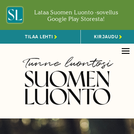
Lataa Suomen Luonto -sovellus
Google Play Storesta!
TILAA LEHTI
KIRJAUDU