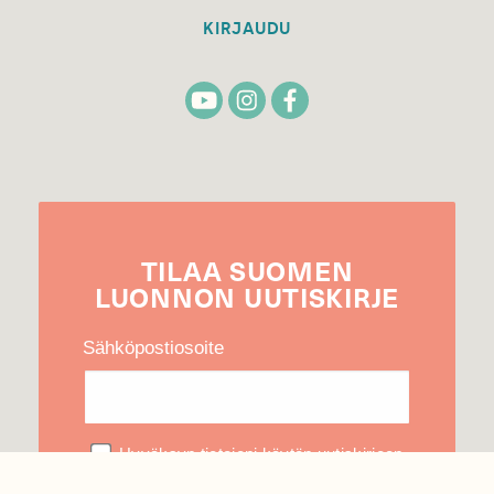
KIRJAUDU
TILAA
SUOMEN
LUONNON
UUTIS­KIRJE
Sähköpostiosoite
Hyväksyn tietojeni käytön uutiskirjeen
lähettämiseen