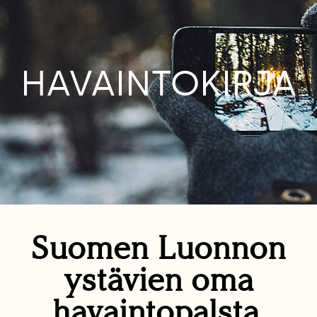
HAVAINTOKIRJA
Suomen Luonnon
ystävien oma
havaintopalsta.