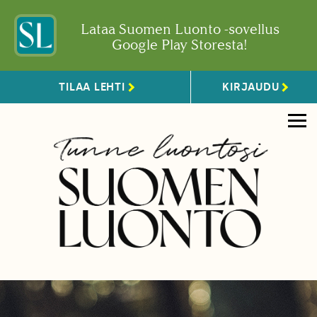
Lataa Suomen Luonto -sovellus
Google Play Storesta!
TILAA LEHTI
KIRJAUDU