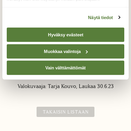
Näytä tiedot
Hyväksy evästeet
Niittynätkelmän
Muokkaa valintoja
namikukassa
Vain välttämättömät
Perhosen hetken pysähdys.
Valokuvaaja: Tarja Kouvo, Laukaa 30.6.23
TAKAISIN LISTAAN