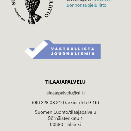
luonnonsuojelu­liitto
.
TILAAJAPALVELU
tilaajapalvelu@sll.fi
(09) 228 08 210 (arkisin klo 9-15)
Suomen Luonto/tilaajapalvelu
Sörnäistenkatu 1
00580 Helsinki