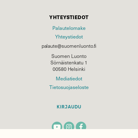
YHTEYSTIEDOT
Palautelomake
Yhteystiedot
palaute@suomenluonto.fi
Suomen Luonto
Sörnäistenkatu 1
00580 Helsinki
Mediatiedot
Tietosuojaseloste
KIRJAUDU