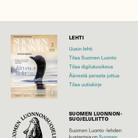
LEHTI
Uusin lehti
Tilaa Suomen Luonto
Tilaa digilukuoikeus
Äänestä parasta juttua
Tilaa uutiskirje
SUOMEN LUONNON­
SUOJELU­LIITTO
Suomen Luonto -lehden
Suomen
kustantaja on