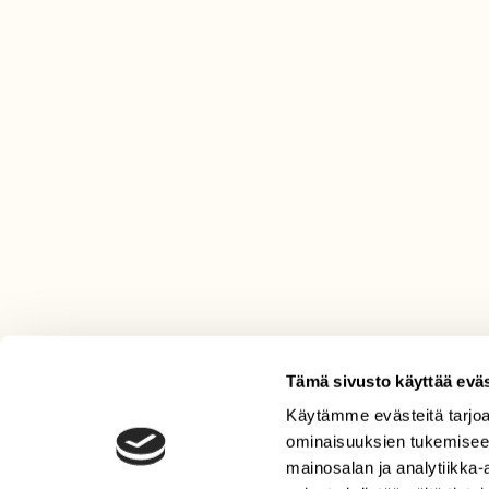
Tämä sivusto käyttää eväs
Käytämme evästeitä tarjoa
LEHTI
ominaisuuksien tukemisee
Uusin lehti
mainosalan ja analytiikka