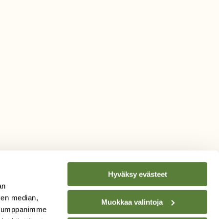
Hyväksy evästeet
an
sen median,
Muokkaa valintoja
. Kumppanimme
TILAA
SUOMEN