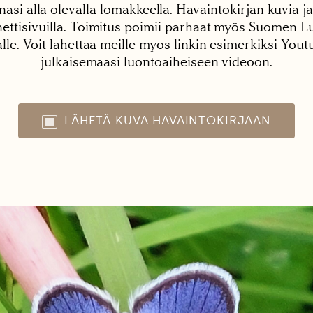
nasi alla olevalla lomakkeella. Havaintokirjan kuvia ja
tisivuilla. Toimitus poimii parhaat myös Suomen Lu
alle. Voit lähettää meille myös linkin esimerkiksi You
julkaisemaasi luontoaiheiseen videoon.
LÄHETÄ KUVA HAVAINTOKIRJAAN