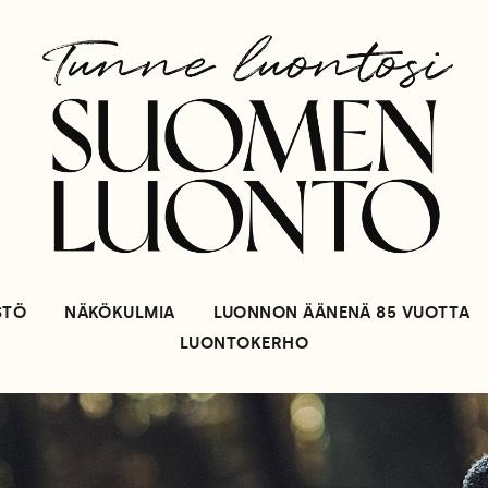
STÖ
NÄKÖKULMIA
LUONNON ÄÄNENÄ 85 VUOTTA
LUONTOKERHO