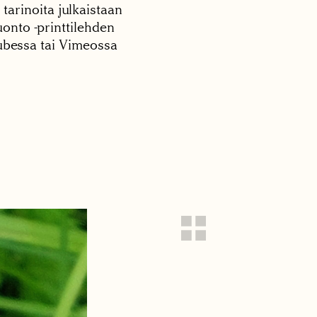
 tarinoita julkaistaan
onto -printtilehden
tubessa tai Vimeossa