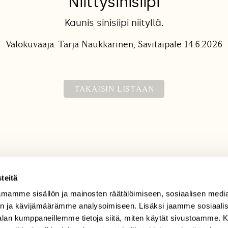
Niittysinisiipi
Kaunis sinisiipi niityllä.
Valokuvaaja: Tarja Naukkarinen, Savitaipale 14.6.2026
TAKAISIN LISTAAN
teitä
mamme sisällön ja mainosten räätälöimiseen, sosiaalisen medi
TILAAJAPALVELU
n ja kävijämäärämme analysoimiseen. Lisäksi jaamme sosiaali
tilaajapalvelu@sll.fi
-alan kumppaneillemme tietoja siitä, miten käytät sivustoamme