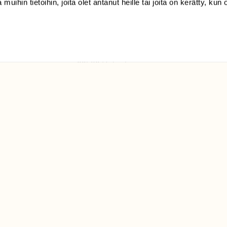
 muihin tietoihin, joita olet antanut heille tai joita on kerätty, kun 
(09) 228 08 210 (arkisin
klo 9-15)
Suomen
Luonto/tilaajapalvelu
Sörnäistenkatu 1
00580 Helsinki
ELU­
YHTEYSTIEDOT
ntaja on
Palautelomake
Yhteystiedot
palaute@suomenluonto.fi
Suomen Luonto
Sörnäistenkatu 1
00580 Helsinki
Mediatiedot
Tietosuojaseloste