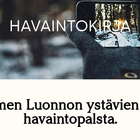
HAVAINTOKIRJA
en Luonnon ystävie
havaintopalsta.