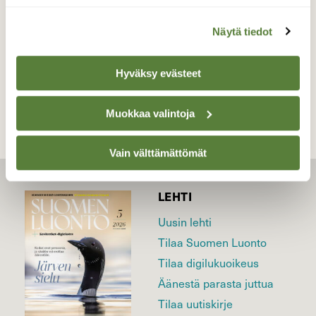
Valokuvaaja: Reijo Juurinen, Töölönlahti Kesäkuu
Näytä tiedot
TAKAISIN LISTAAN
Hyväksy evästeet
Muokkaa valintoja
Vain välttämättömät
LEHTI
Uusin lehti
Tilaa Suomen Luonto
Tilaa digilukuoikeus
Äänestä parasta juttua
Tilaa uutiskirje