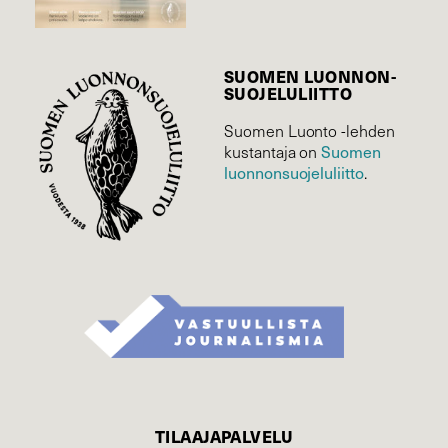
SUOMEN LUONNON­
SUOJELU­LIITTO
Suomen Luonto -lehden
Suomen
kustantaja on
luonnonsuojelu­liitto
.
TILAAJAPALVELU