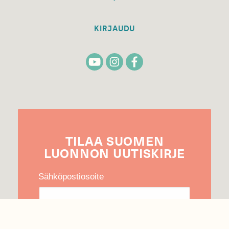
KIRJAUDU
TILAA
SUOMEN
LUONNON
UUTIS­KIRJE
Sähköpostiosoite
Hyväksyn tietojeni käytön uutiskirjeen