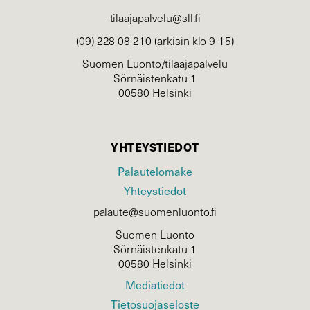
tilaajapalvelu@sll.fi
(09) 228 08 210 (arkisin klo 9-15)
Suomen Luonto/tilaajapalvelu
Sörnäistenkatu 1
00580 Helsinki
YHTEYSTIEDOT
Palautelomake
Yhteystiedot
palaute@suomenluonto.fi
Suomen Luonto
Sörnäistenkatu 1
00580 Helsinki
Mediatiedot
Tietosuojaseloste