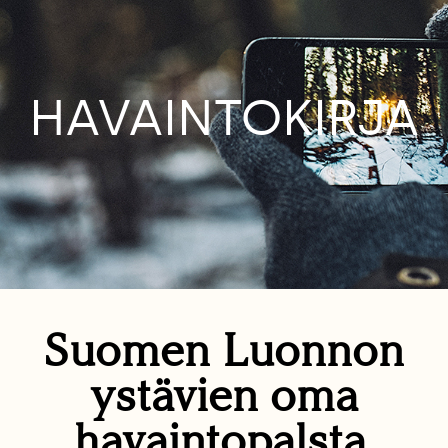
HAVAINTOKIRJA
Suomen Luonnon
ystävien oma
havaintopalsta.