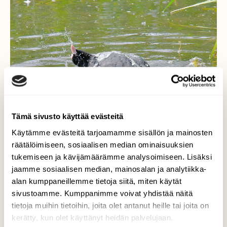
Tämä sivusto käyttää evästeitä
Käytämme evästeitä tarjoamamme sisällön ja mainosten
räätälöimiseen, sosiaalisen median ominaisuuksien
tukemiseen ja kävijämäärämme analysoimiseen. Lisäksi
jaamme sosiaalisen median, mainosalan ja analytiikka-
alan kumppaneillemme tietoja siitä, miten käytät
Nokikana kylpee
sivustoamme. Kumppanimme voivat yhdistää näitä
tietoja muihin tietoihin, joita olet antanut heille tai joita on
Onneksi vesi on aina lähellä.
kerätty, kun olet käyttänyt heidän palvelujaan.