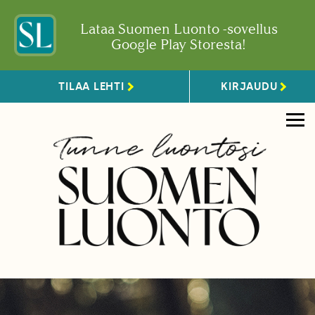
Lataa Suomen Luonto -sovellus
Google Play Storesta!
TILAA LEHTI
KIRJAUDU