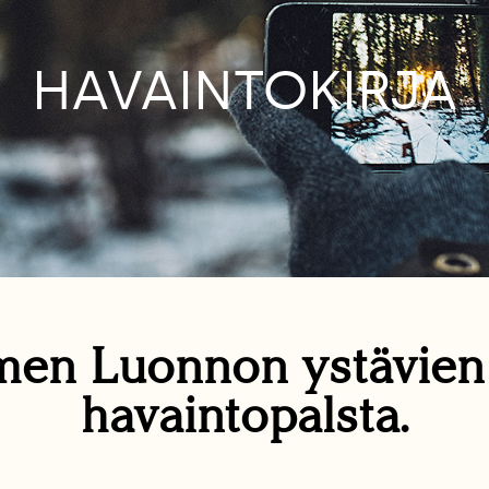
HAVAINTOKIRJA
en Luonnon ystävie
havaintopalsta.