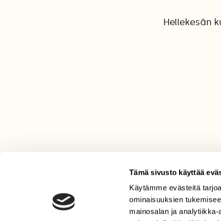
Hellekesän k
Tämä sivusto käyttää eväs
Käytämme evästeitä tarjoa
LEHTI
ominaisuuksien tukemisee
Uusin lehti
mainosalan ja analytiikka