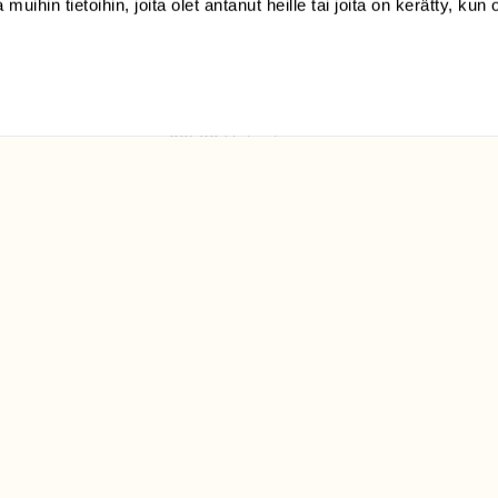
 muihin tietoihin, joita olet antanut heille tai joita on kerätty, kun 
(09) 228 08 210 (arkisin
klo 9-15)
Suomen
Luonto/tilaajapalvelu
Sörnäistenkatu 1
00580 Helsinki
ELU­
YHTEYSTIEDOT
ntaja on
Palautelomake
Yhteystiedot
palaute@suomenluonto.fi
Suomen Luonto
Sörnäistenkatu 1
00580 Helsinki
Mediatiedot
Tietosuojaseloste