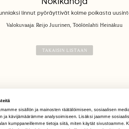
Nokikanoja
unniaksi linnut pyöräyttivät kolme poikasta uusin
Valokuvaaja: Reijo Juurinen, Töölönlahti Heinäkuu
TAKAISIN LISTAAN
teitä
mamme sisällön ja mainosten räätälöimiseen, sosiaalisen medi
TILAAJAPALVELU
n ja kävijämäärämme analysoimiseen. Lisäksi jaamme sosiaali
tilaajapalvelu@sll.fi
-alan kumppaneillemme tietoja siitä, miten käytät sivustoamme