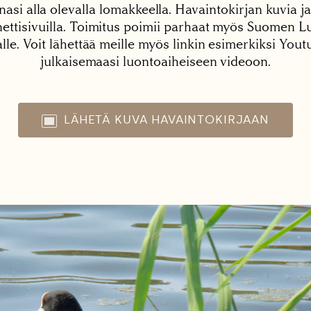
nasi alla olevalla lomakkeella. Havaintokirjan kuvia ja
tisivuilla. Toimitus poimii parhaat myös Suomen Lu
alle. Voit lähettää meille myös linkin esimerkiksi You
julkaisemaasi luontoaiheiseen videoon.
LÄHETÄ KUVA HAVAINTOKIRJAAN