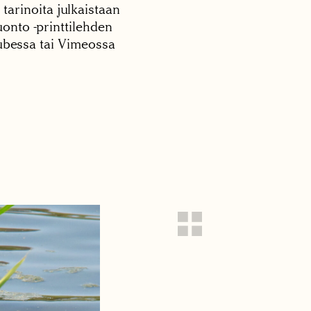
 tarinoita julkaistaan
onto -printtilehden
tubessa tai Vimeossa