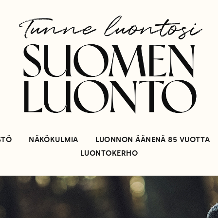
STÖ
NÄKÖKULMIA
LUONNON ÄÄNENÄ 85 VUOTTA
LUONTOKERHO