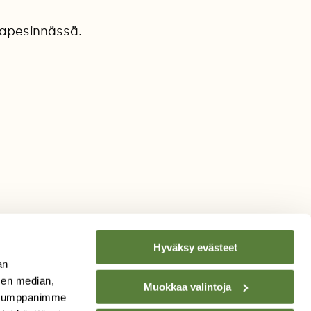
tapesinnässä.
Hyväksy evästeet
an
sen median,
Muokkaa valintoja
. Kumppanimme
TILAA
SUOMEN