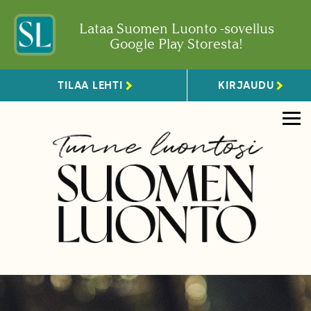
Lataa Suomen Luonto -sovellus
Google Play Storesta!
TILAA LEHTI
KIRJAUDU