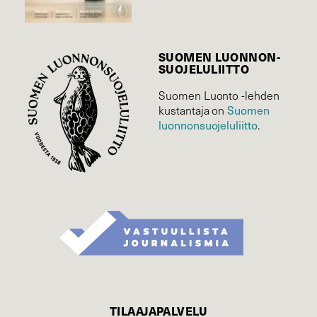
SUOMEN LUONNON­
SUOJELU­LIITTO
Suomen Luonto -lehden
kustantaja on
Suomen
luonnonsuojelu­liitto
.
TILAAJAPALVELU