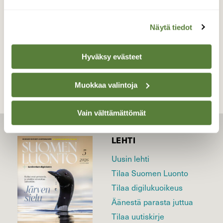
06+.05.2018
Näytä tiedot
TAKAISIN LISTAAN
Hyväksy evästeet
Muokkaa valintoja
Vain välttämättömät
LEHTI
Uusin lehti
Tilaa Suomen Luonto
Tilaa digilukuoikeus
Äänestä parasta juttua
Tilaa uutiskirje