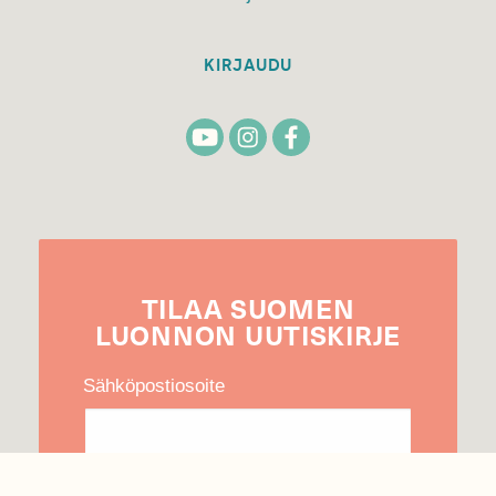
KIRJAUDU
TILAA
SUOMEN
LUONNON
UUTIS­KIRJE
Sähköpostiosoite
Hyväksyn tietojeni käytön uutiskirjeen