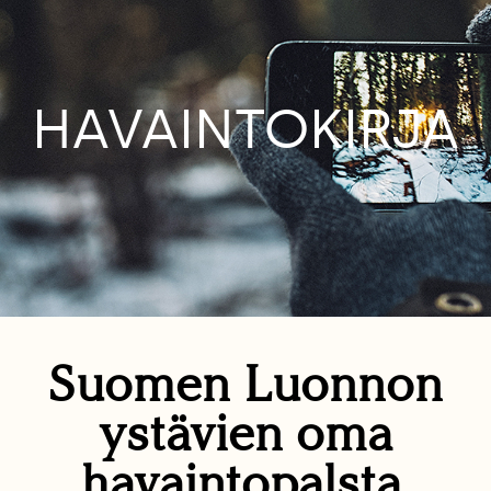
HAVAINTOKIRJA
Suomen Luonnon
ystävien oma
havaintopalsta.