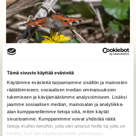
Tämä sivusto käyttää evästeitä
Käytämme evästeitä tarjoamamme sisällön ja mainosten
räätälöimiseen, sosiaalisen median ominaisuuksien
tukemiseen ja kävijämäärämme analysoimiseen. Lisäksi
Nokkosperhonen
jaamme sosiaalisen median, mainosalan ja analytiikka-
alan kumppaneillemme tietoja siitä, miten käytät
Nokkosperhonen mukulaleinikin kukalla.
sivustoamme. Kumppanimme voivat yhdistää näitä
tietoja muihin tietoihin, joita olet antanut heille tai joita on
Valokuvaaja: Pertti Jämä, Turku Katariinanlaakso
kerätty, kun olet käyttänyt heidän palvelujaan.