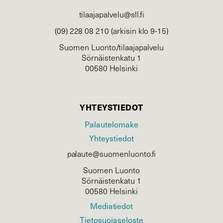
tilaajapalvelu@sll.fi
(09) 228 08 210 (arkisin klo 9-15)
Suomen Luonto/tilaajapalvelu
Sörnäistenkatu 1
00580 Helsinki
YHTEYSTIEDOT
Palautelomake
Yhteystiedot
palaute@suomenluonto.fi
Suomen Luonto
Sörnäistenkatu 1
00580 Helsinki
Mediatiedot
Tietosuojaseloste